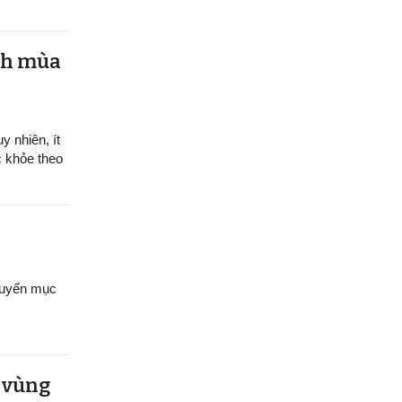
ệnh mùa
y nhiên, ít
c khỏe theo
chuyển mục
u vùng