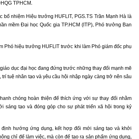
o ĐHQG TPHCM.
được bổ nhiệm Hiệu trưởng HUFLIT, PGS.TS Trần Mạnh Hà là
hần mềm Đại học Quốc gia TP.HCM (ITP), Phó trưởng Ban
àm Phó hiệu trưởng HUFLIT trước khi làm Phó giám đốc phụ
g giáo dục đại học đang đứng trước những thay đổi mạnh mẽ
, trí tuệ nhân tạo và yêu cầu hội nhập ngày càng trở nên sâu
nhanh chóng hoàn thiện để thích ứng với sự thay đổi nhằm
 mới sáng tạo và đóng góp cho sự phát triển xã hội trong kỷ
ạo định hướng ứng dụng, kết hợp đổi mới sáng tạo và khởi
hông chỉ để làm việc, mà còn để tạo ra sản phẩm ứng dụng,