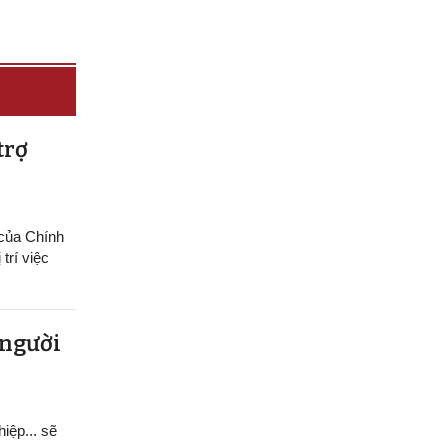
trợ
 của Chính
trí việc
 người
hiệp... sẽ