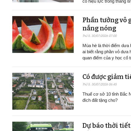
có hiệu lực trong tháng 8
Phần tưởng vô g
nắng nóng
Thứ 5, 30/07/2026 07:00
Mùa hè là thời điểm dưa h
ai biết rằng phần vỏ dưa 
quan điểm của y học cổ t
Có được giảm ti
Thứ 5, 30/07/2026 06:45
Thuế cơ sở 10 tỉnh Bắc N
đích đất tặng cho?
Dự báo thời tiế