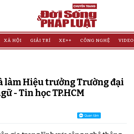
XÃ HỘI
GIẢI TRÍ
XE++
CÔNG NGHỆ
VIDEO
 làm Hiệu trưởng Trường đại
gữ - Tin học TP.HCM