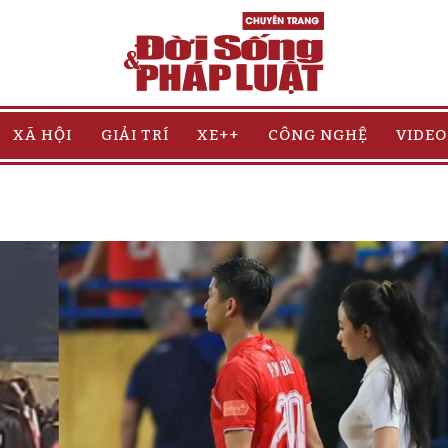
XÃ HỘI
GIẢI TRÍ
XE++
CÔNG NGHỆ
VIDEO