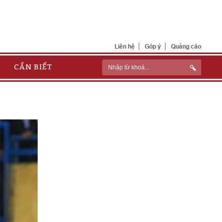
Liên hệ
Góp ý
Quảng cáo
CẦN BIẾT