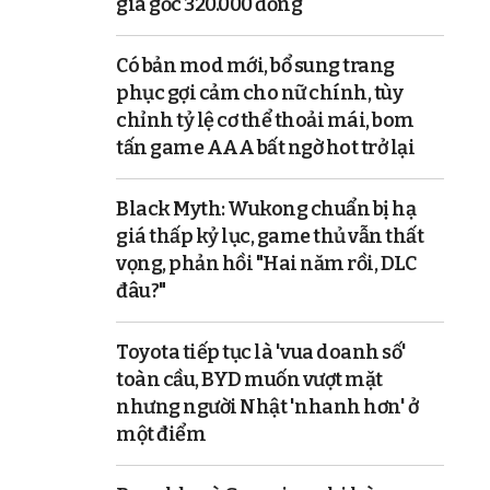
giá gốc 320.000 đồng
Có bản mod mới, bổ sung trang
phục gợi cảm cho nữ chính, tùy
chỉnh tỷ lệ cơ thể thoải mái, bom
tấn game AAA bất ngờ hot trở lại
Black Myth: Wukong chuẩn bị hạ
giá thấp kỷ lục, game thủ vẫn thất
vọng, phản hồi "Hai năm rồi, DLC
đâu?"
Toyota tiếp tục là 'vua doanh số'
toàn cầu, BYD muốn vượt mặt
nhưng người Nhật 'nhanh hơn' ở
một điểm