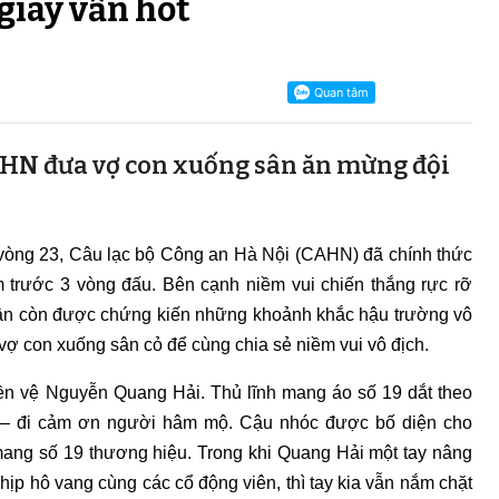
 giây vẫn hot
HN đưa vợ con xuống sân ăn mừng đội
vòng 23, Câu lạc bộ Công an Hà Nội (CAHN) đã chính thức
 trước 3 vòng đấu. Bên cạnh niềm vui chiến thắng rực rỡ
sân còn được chứng kiến những khoảnh khắc hậu trường vô
vợ con xuống sân cỏ để cùng chia sẻ niềm vui vô địch.
tiền vệ Nguyễn Quang Hải. Thủ lĩnh mang áo số 19 dắt theo
) – đi cảm ơn người hâm mộ. Cậu nhóc được bố diện cho
ang số 19 thương hiệu. Trong khi Quang Hải một tay nâng
hịp hô vang cùng các cổ động viên, thì tay kia vẫn nắm chặt