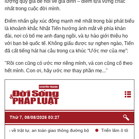
lượng quý giá để nói về gia đình – điểm tựa vững chắc
nhất trong cuộc đời mình.
Điểm nhấn gây xúc động mạnh mẽ nhất trong bài phát biểu
là khoảnh khắc Nhật Tiến hướng ánh mắt về phía khán
đài, nơi có bố mẹ anh đang ngồi, và tự hào giới thiệu họ
với bạn bè quốc tế. Không giấu được sự nghẹn ngào, Tiến
đã cất tiếng hát hai câu trong ca khúc “Ước mơ của mẹ”:
"Rồi con cũng có ước mơ riêng mình, và con cũng cố theo
hết mình. Con ơi, hãy ước mơ thay phần mẹ..."