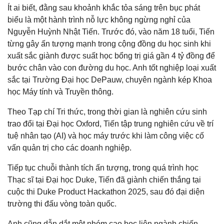
Ít ai biết, đằng sau khoảnh khắc tỏa sáng trên bục phát
biểu là một hành trình nỗ lực không ngừng nghỉ của
Nguyễn Huỳnh Nhật Tiến. Trước đó, vào năm 18 tuổi, Tiến
từng gây ấn tượng mạnh trong cộng đồng du học sinh khi
xuất sắc giành được suất học bổng trị giá gần 4 tỷ đồng để
bước chân vào con đường du học. Anh tốt nghiệp loại xuất
sắc tại Trường Đại học DePauw, chuyên ngành kép Khoa
học Máy tính và Truyền thông.
Theo Tạp chí Tri thức, trong thời gian là nghiên cứu sinh
trao đổi tại Đại học Oxford, Tiến tập trung nghiên cứu về trí
tuệ nhân tạo (AI) và học máy trước khi làm công việc cố
vấn quản trị cho các doanh nghiệp.
Tiếp tục chuỗi thành tích ấn tượng, trong quá trình học
Thạc sĩ tại Đại học Duke, Tiến đã giành chiến thắng tại
cuộc thi Duke Product Hackathon 2025, sau đó đại diện
trường thi đấu vòng toàn quốc.
Anh cũng dẫn dắt một nhóm cao học liên ngành chiến