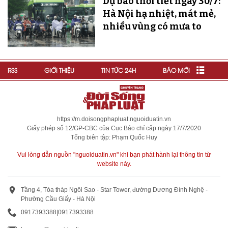
Dự báo thời tiết ngày 30/7:
Hà Nội hạ nhiệt, mát mẻ,
nhiều vùng có mưa to
RSS
GIỚI THIỆU
TIN TỨC 24H
BÁO MỚI
https://m.doisongphapluat.nguoiduatin.vn
Giấy phép số 12/GP-CBC của Cục Báo chí cấp ngày 17/7/2020
Tổng biên tập: Phạm Quốc Huy
Vui lòng dẫn nguồn "nguoiduatin.vn" khi bạn phát hành lại thông tin từ
website này.
Tầng 4, Tòa tháp Ngôi Sao - Star Tower, đường Dương Đình Nghệ -
Phường Cầu Giấy - Hà Nội
0917393388
|
0917393388