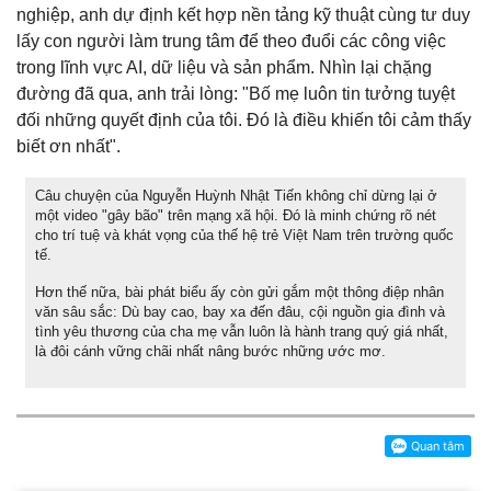
nghiệp, anh dự định kết hợp nền tảng kỹ thuật cùng tư duy
lấy con người làm trung tâm để theo đuổi các công việc
trong lĩnh vực AI, dữ liệu và sản phẩm. Nhìn lại chặng
đường đã qua, anh trải lòng: "Bố mẹ luôn tin tưởng tuyệt
đối những quyết định của tôi. Đó là điều khiến tôi cảm thấy
biết ơn nhất".
Câu chuyện của Nguyễn Huỳnh Nhật Tiến không chỉ dừng lại ở
một video "gây bão" trên mạng xã hội. Đó là minh chứng rõ nét
cho trí tuệ và khát vọng của thế hệ trẻ Việt Nam trên trường quốc
tế.
Hơn thế nữa, bài phát biểu ấy còn gửi gắm một thông điệp nhân
văn sâu sắc: Dù bay cao, bay xa đến đâu, cội nguồn gia đình và
tình yêu thương của cha mẹ vẫn luôn là hành trang quý giá nhất,
là đôi cánh vững chãi nhất nâng bước những ước mơ.