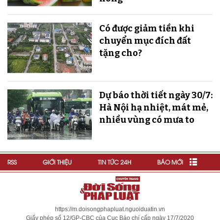
Có được giảm tiền khi
chuyển mục đích đất
tặng cho?
Dự báo thời tiết ngày 30/7:
Hà Nội hạ nhiệt, mát mẻ,
nhiều vùng có mưa to
RSS
GIỚI THIỆU
TIN TỨC 24H
BÁO MỚI
https://m.doisongphapluat.nguoiduatin.vn
Giấy phép số 12/GP-CBC của Cục Báo chí cấp ngày 17/7/2020