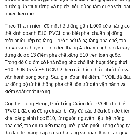
bước giúp thị trường và người tiêu dùng làm quen với loại
nhiên liệu mới.
Theo Thanh niên, để một hệ thống gần 1.000 cửa hàng có
thể kinh doanh E10, PVOil cho biết phải chuẩn bị đồng
thời nhiều lớp hạ tầng. Trước hết là hạ tầng pha chế, tồn
trữ và vận chuyển. Tính đến tháng 4, doanh nghiệp đã xây
dựng được 13 điểm pha chế xăng E10 trên toàn quốc.
Trong đó 6 điểm có khả năng pha chế linh hoạt đồng thời
E10 RON95 và E5 RON92 theo các hình thức phối trộn và
vận hành song song. Sau giai đoạn thí điểm, PVOIL đã đầu
tư đồng bộ từ hệ thống pha chế, tồn trữ đến vận hành và
kiểm soát chất lượng.
Ông Lê Trung Hưng, Phó Tổng Giám đốc PVOIL cho biết:
“PVOIL đã chủ động chuẩn bị đầy đủ các điều kiện để triển
khai xăng sinh học E10, từ nguồn nguyên liệu, hệ thống
pha chế, tồn chứa đến mạng lưới phân phối. Tổng công ty
đã đầu tư, nâng cấp cơ sở hạ tầng và hoàn thiện các quy