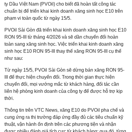
ty Dầu Việt Nam (PVOil) cho biết đã hoàn tất công tác
chuẩn bị để triển khai kinh doanh xăng sinh học E10 trên
phạm vi toàn quốc từ ngày 15/5.
PVOil Sài Gòn đã triển khai kinh doanh xăng sinh học E10
RON 95-III từ tháng 4/2026 và sẽ dần chuyển đổi hoàn
toàn sang xăng sinh học. Việc triển khai kinh doanh xăng
sinh học E10 RON 95-III thay thế xăng RON 95-III cụ thể
như sau:
Từ ngày 15/5, PVOil Sài Gòn sẽ dừng bán xăng RON 95-
III để thực hiện chuyển đổi. Trong thời gian thực hiện
chuyển đổi, mọi vướng mắc từ khách hàng, đối tác cần
liên hệ phòng kinh doanh của công ty để được hỗ trợ kịp
thời.
Thông tin trên VTC News, xăng E10 do PVOil pha chế và
cung ứng ra thị trường đáp ứng đầy đủ các tiêu chuẩn kỹ
thuật, vận hành ổn định trên các phương tiện và nhận
được nhiều đánh giá tích cực từ khách hàng; qua đó, từng