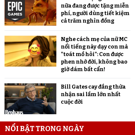
nữa đang được tặng miễn
phí, người dùng tiết kiệm
cả trăm nghìn đồng
Nghe cách mẹ của nữ MC
nổi tiếng này dạy con mà
"toát mồ hôi": Con được
phen nhớ đời, không bao
giờ dám bất cẩn!
Bill Gates cay đắng thừa
nhận sai lầm lớn nhất
cuộc đời
NỔI BẬT TRONG NGÀY