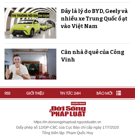
Đây là lý do BYD, Geely và
nhiều xe Trung Quốc ồ ạt
vào Việt Nam
Căn nhà ở quê của Công
Vinh
RSS
GIỚI THIỆU
TIN TỨC 24H
BÁO MỚI
https://m.doisongphapluat.nguoiduatin.vn
Giấy phép số 12/GP-CBC của Cục Báo chí cấp ngày 17/7/2020
Tổng biên tập: Phạm Quốc Huy