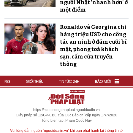
người Nhật 'nhanh hơn' ở
một điểm
Ronaldo và Georgina chi
hàng triệu USD cho công
tác an ninh ở đám cưới bí
mật, phong toả khách
sạn, cấm cửa truyền
thông
RSS
GIỚI THIỆU
TIN TỨC 24H
BÁO MỚI
https://m.doisongphapluat.nguoiduatin.vn
Giấy phép số 12/GP-CBC của Cục Báo chí cấp ngày 17/7/2020
Tổng biên tập: Phạm Quốc Huy
Vui lòng dẫn nguồn "nguoiduatin.vn" khi bạn phát hành lại thông tin từ