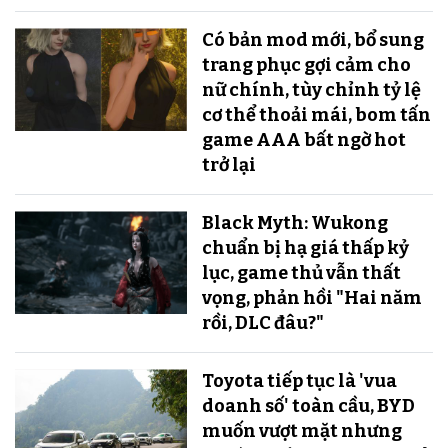
Có bản mod mới, bổ sung
trang phục gợi cảm cho
nữ chính, tùy chỉnh tỷ lệ
cơ thể thoải mái, bom tấn
game AAA bất ngờ hot
trở lại
Black Myth: Wukong
chuẩn bị hạ giá thấp kỷ
lục, game thủ vẫn thất
vọng, phản hồi "Hai năm
rồi, DLC đâu?"
Toyota tiếp tục là 'vua
doanh số' toàn cầu, BYD
muốn vượt mặt nhưng