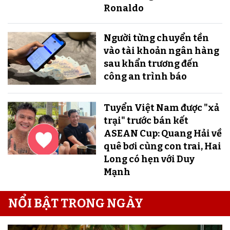
Ronaldo
Người từng chuyển tền
vào tài khoản ngân hàng
sau khẩn trương đến
công an trình báo
Tuyển Việt Nam được "xả
trại" trước bán kết
ASEAN Cup: Quang Hải về
quê bơi cùng con trai, Hai
Long có hẹn với Duy
Mạnh
NỔI BẬT TRONG NGÀY