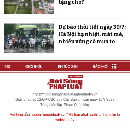
tặng cho?
Dự báo thời tiết ngày 30/7:
Hà Nội hạ nhiệt, mát mẻ,
nhiều vùng có mưa to
RSS
GIỚI THIỆU
TIN TỨC 24H
BÁO MỚI
https://m.doisongphapluat.nguoiduatin.vn
Giấy phép số 12/GP-CBC của Cục Báo chí cấp ngày 17/7/2020
Tổng biên tập: Phạm Quốc Huy
Vui lòng dẫn nguồn "nguoiduatin.vn" khi bạn phát hành lại thông tin từ
website này.