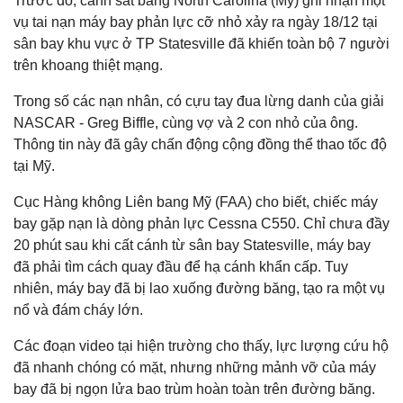
Trước đó, cảnh sát bang North Carolina (Mỹ) ghi nhận một
vụ tai nạn máy bay phản lực cỡ nhỏ xảy ra ngày 18/12 tại
sân bay khu vực ở TP Statesville đã khiến toàn bộ 7 người
trên khoang thiệt mạng.
Trong số các nạn nhân, có cựu tay đua lừng danh của giải
NASCAR - Greg Biffle, cùng vợ và 2 con nhỏ của ông.
Thông tin này đã gây chấn động cộng đồng thể thao tốc độ
tại Mỹ.
Cục Hàng không Liên bang Mỹ (FAA) cho biết, chiếc máy
bay gặp nạn là dòng phản lực Cessna C550. Chỉ chưa đầy
20 phút sau khi cất cánh từ sân bay Statesville, máy bay
đã phải tìm cách quay đầu để hạ cánh khẩn cấp. Tuy
nhiên, máy bay đã bị lao xuống đường băng, tạo ra một vụ
nổ và đám cháy lớn.
Các đoạn video tại hiện trường cho thấy, lực lượng cứu hộ
đã nhanh chóng có mặt, nhưng những mảnh vỡ của máy
bay đã bị ngọn lửa bao trùm hoàn toàn trên đường băng.