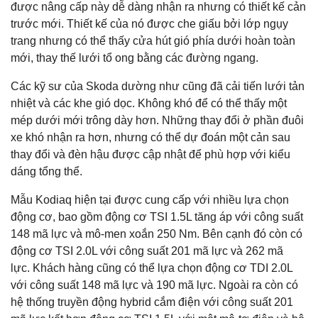
được nâng cấp này dễ dàng nhận ra nhưng có thiết kế cản
trước mới. Thiết kế của nó được che giấu bởi lớp ngụy
trang nhưng có thể thấy cửa hút gió phía dưới hoàn toàn
mới, thay thế lưới tổ ong bằng các đường ngang.
Các kỹ sư của Skoda dường như cũng đã cải tiến lưới tản
nhiệt và các khe gió dọc. Không khó để có thể thấy một
mép dưới mới trông dày hơn. Những thay đổi ở phần đuôi
xe khó nhận ra hơn, nhưng có thể dự đoán một cản sau
thay đổi và đèn hậu được cập nhật để phù hợp với kiểu
dáng tổng thể.
Mẫu Kodiaq hiện tại được cung cấp với nhiều lựa chọn
động cơ, bao gồm động cơ TSI 1.5L tăng áp với công suất
148 mã lực và mô-men xoắn 250 Nm. Bên cạnh đó còn có
động cơ TSI 2.0L với công suất 201 mã lực và 262 mã
lực. Khách hàng cũng có thể lựa chọn động cơ TDI 2.0L
với công suất 148 mã lực và 190 mã lực. Ngoài ra còn có
hệ thống truyền động hybrid cắm điện với công suất 201