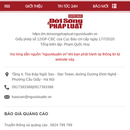
RSS
GIỚI THIỆU
TIN TỨC 24H
BÁO MỚI
https://m.doisongphapluat.nguoiduatin.vn
Giấy phép số 12/GP-CBC của Cục Báo chí cấp ngày 17/7/2020
Tổng biên tập: Phạm Quốc Huy
Vui lòng dẫn nguồn "nguoiduatin.vn" khi bạn phát hành lại thông tin từ
website này.
Tầng 4, Tòa tháp Ngôi Sao - Star Tower, đường Dương Đình Nghệ -
Phường Cầu Giấy - Hà Nội
0917393388
|
0917393388
toasoan@nguoiduatin.vn
BÁO GIÁ QUẢNG CÁO
Truyền thông và quảng cáo : 0824 799 799