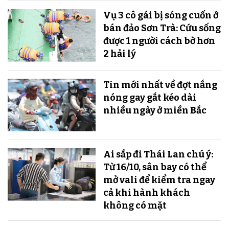
Vụ 3 cô gái bị sóng cuốn ở
bán đảo Sơn Trà: Cứu sống
được 1 người cách bờ hơn
2 hải lý
Tin mới nhất về đợt nắng
nóng gay gắt kéo dài
nhiều ngày ở miền Bắc
Ai sắp đi Thái Lan chú ý:
Từ 16/10, sân bay có thể
mở vali để kiểm tra ngay
cả khi hành khách
không có mặt