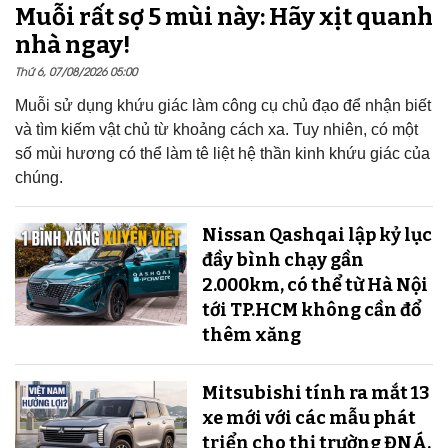
Muỗi rất sợ 5 mùi này: Hãy xịt quanh
nhà ngay!
Thứ 6, 07/08/2026 05:00
Muỗi sử dụng khứu giác làm công cụ chủ đạo để nhận biết
và tìm kiếm vật chủ từ khoảng cách xa. Tuy nhiên, có một
số mùi hương có thể làm tê liệt hệ thần kinh khứu giác của
chúng.
Nissan Qashqai lập kỷ lục
đầy bình chạy gần
2.000km, có thể từ Hà Nội
tới TP.HCM không cần đổ
thêm xăng
Mitsubishi tính ra mắt 13
xe mới với các mẫu phát
triển cho thị trường ĐNÁ,