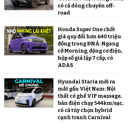
có cả dòng chuyên off-
road
Honda Super One chốt
giá quy đổi hơn 640 triệu
đồng trong ĐNÁ: Ngang
cỡ Morning, động cơ điện,
hộp số giả lập 7 cấp, có
ADAS
Hyundai Staria mới ra
mắt gần Việt Nam: Nội
thất có ghế VIP massage,
bản điện chạy 544km/sạc,
có cả tùy chọn hybrid
cạnh tranh Carnival