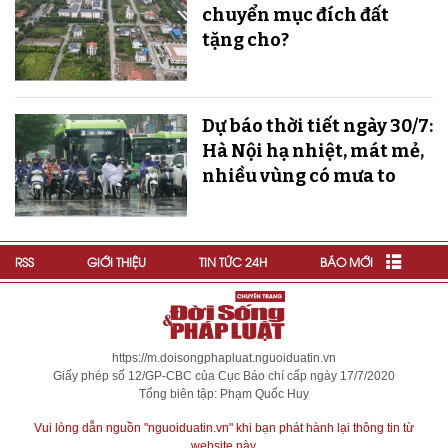
chuyển mục đích đất
tặng cho?
Dự báo thời tiết ngày 30/7:
Hà Nội hạ nhiệt, mát mẻ,
nhiều vùng có mưa to
RSS
GIỚI THIỆU
TIN TỨC 24H
BÁO MỚI
https://m.doisongphapluat.nguoiduatin.vn
Giấy phép số 12/GP-CBC của Cục Báo chí cấp ngày 17/7/2020
Tổng biên tập: Phạm Quốc Huy
Vui lòng dẫn nguồn "nguoiduatin.vn" khi bạn phát hành lại thông tin từ
website này.