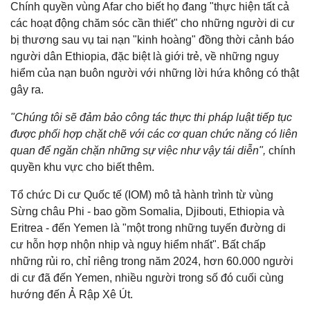
Chính quyền vùng Afar cho biết họ đang "thực hiện tất cả
các hoạt động chăm sóc cần thiết" cho những người di cư
bị thương sau vụ tai nạn "kinh hoàng" đồng thời cảnh báo
người dân Ethiopia, đặc biệt là giới trẻ, về những nguy
hiểm của nạn buôn người với những lời hứa không có thật
gây ra.
"Chúng tôi sẽ đảm bảo công tác thực thi pháp luật tiếp tục
được phối hợp chặt chẽ với các cơ quan chức năng có liên
quan để ngăn chặn những sự việc như vậy tái diễn",
chính
quyền khu vực cho biết thêm.
Tổ chức Di cư Quốc tế (IOM) mô tả hành trình từ vùng
Sừng châu Phi - bao gồm Somalia, Djibouti, Ethiopia và
Eritrea - đến Yemen là "một trong những tuyến đường di
cư hỗn hợp nhộn nhịp và nguy hiểm nhất". Bất chấp
những rủi ro, chỉ riêng trong năm 2024, hơn 60.000 người
di cư đã đến Yemen, nhiều người trong số đó cuối cùng
hướng đến Ả Rập Xê Út.