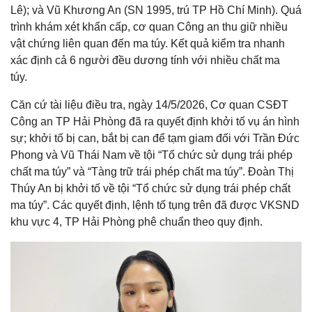
Lê); và Vũ Khương An (SN 1995, trú TP Hồ Chí Minh). Quá
trình khám xét khẩn cấp, cơ quan Công an thu giữ nhiều
vật chứng liên quan đến ma túy. Kết quả kiểm tra nhanh
xác định cả 6 người đều dương tính với nhiều chất ma
túy.
Căn cứ tài liệu điều tra, ngày 14/5/2026, Cơ quan CSĐT
Công an TP Hải Phòng đã ra quyết định khởi tố vụ án hình
sự; khởi tố bị can, bắt bị can để tạm giam đối với Trần Đức
Phong và Vũ Thái Nam về tội “Tổ chức sử dụng trái phép
chất ma túy” và “Tàng trữ trái phép chất ma túy”. Đoàn Thị
Thúy An bị khởi tố về tội “Tổ chức sử dụng trái phép chất
ma túy”. Các quyết định, lệnh tố tụng trên đã được VKSND
khu vực 4, TP Hải Phòng phê chuẩn theo quy định.