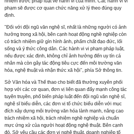
nhiệm trước pháp luật về hành vi của mình. Các hành vi vi
phạm sẽ được cơ quan chức năng xử lý theo đúng quy
định.
"Đối với đội ngũ văn nghệ sĩ, nhất là những người có ảnh
hưởng trong xã hội, bên cạnh hoạt động nghề nghiệp còn
có trách nhiệm giữ gìn hình ảnh, phẩm chất đạo đức, lối
sống và ý thức công dân. Các hành vi vi phạm pháp luật,
nếu được xác định, không chỉ ảnh hưởng đến uy tín cá
nhân mà còn gây tác động tiêu cực đến môi trường văn
hóa, nghệ thuật và nhận thức xã hội", phía Sở thông tin.
Sở Văn hóa và Thể thao cho biết đã thường xuyên phối
hợp với các cơ quan, đơn vị liên quan đẩy mạnh công tác
tuyên truyền, phổ biến pháp luật đến đội ngũ văn nghệ sĩ,
nghệ sĩ biểu diễn, các đơn vị tổ chức biểu diễn với mục
đích xây dựng môi trường văn hóa lành mạnh, nâng cao
trách nhiệm xã hội, trách nhiệm nghề nghiệp và chuẩn
mực ứng xử của người hoạt động nghệ thuật. Bên cạnh
đó, Sở yêu cầu các đơn vị nghệ thuật, doanh nghiệp tổ