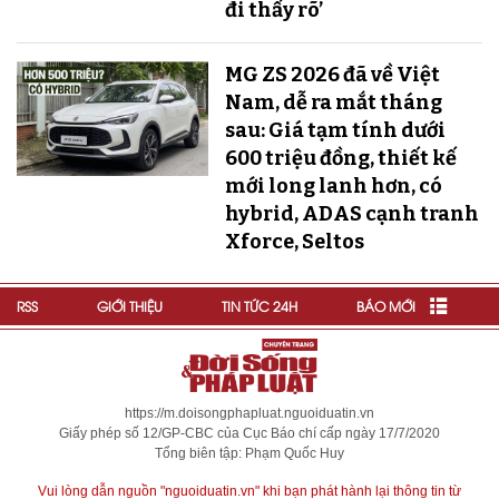
đi thấy rõ’
MG ZS 2026 đã về Việt
Nam, dễ ra mắt tháng
sau: Giá tạm tính dưới
600 triệu đồng, thiết kế
mới long lanh hơn, có
hybrid, ADAS cạnh tranh
Xforce, Seltos
RSS
GIỚI THIỆU
TIN TỨC 24H
BÁO MỚI
https://m.doisongphapluat.nguoiduatin.vn
Giấy phép số 12/GP-CBC của Cục Báo chí cấp ngày 17/7/2020
Tổng biên tập: Phạm Quốc Huy
Vui lòng dẫn nguồn "nguoiduatin.vn" khi bạn phát hành lại thông tin từ