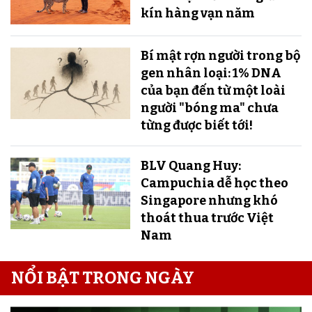
kín hàng vạn năm
Bí mật rợn người trong bộ
gen nhân loại: 1% DNA
của bạn đến từ một loài
người "bóng ma" chưa
từng được biết tới!
BLV Quang Huy:
Campuchia dễ học theo
Singapore nhưng khó
thoát thua trước Việt
Nam
NỔI BẬT TRONG NGÀY