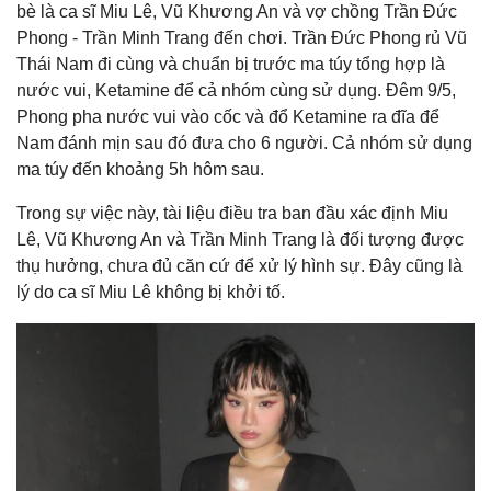
bè là ca sĩ Miu Lê, Vũ Khương An và vợ chồng Trần Đức
Phong - Trần Minh Trang đến chơi. Trần Đức Phong rủ Vũ
Thái Nam đi cùng và chuẩn bị trước ma túy tổng hợp là
nước vui, Ketamine để cả nhóm cùng sử dụng. Đêm 9/5,
Phong pha nước vui vào cốc và đổ Ketamine ra đĩa để
Nam đánh mịn sau đó đưa cho 6 người. Cả nhóm sử dụng
ma túy đến khoảng 5h hôm sau.
Trong sự việc này, tài liệu điều tra ban đầu xác định Miu
Lê, Vũ Khương An và Trần Minh Trang là đối tượng được
thụ hưởng, chưa đủ căn cứ để xử lý hình sự. Đây cũng là
lý do ca sĩ Miu Lê không bị khởi tố.