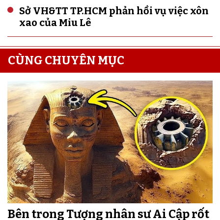
Sở VH&TT TP.HCM phản hồi vụ việc xôn
xao của Miu Lê
CÙNG CHUYÊN MỤC
Bên trong Tượng nhân sư Ai Cập rốt