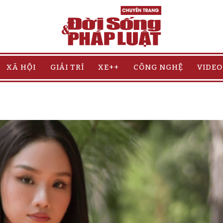
XÃ HỘI
GIẢI TRÍ
XE++
CÔNG NGHỆ
VIDEO