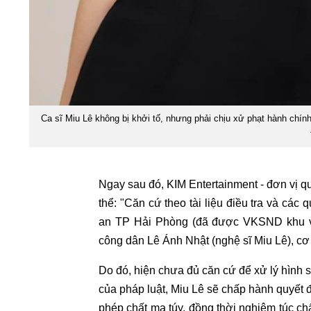
Ca sĩ Miu Lê không bị khởi tố, nhưng phải chịu xử phạt hành chính
Ngay sau đó, KIM Entertainment - đơn vị qu
thể: "Căn cứ theo tài liệu điều tra và cá
an TP Hải Phòng (đã được VKSND khu vự
công dân Lê Ánh Nhật (nghệ sĩ Miu Lê), cơ
Do đó, hiện chưa đủ căn cứ để xử lý hình s
của pháp luật, Miu Lê sẽ chấp hành quyết đ
phép chất ma túy, đồng thời nghiêm túc ch