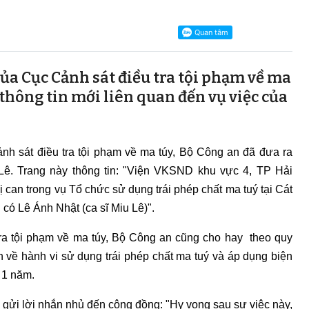
ủa Cục Cảnh sát điều tra tội phạm về ma
 thông tin mới liên quan đến vụ việc của
ảnh sát điều tra tội phạm về ma túy, Bộ Công an đã đưa ra
 Lê. Trang này thông tin: "Viện VKSND khu vực 4, TP Hải
 can trong vụ Tổ chức sử dụng trái phép chất ma tuý tại Cát
 có Lê Ánh Nhật (ca sĩ Miu Lê)".
tra tội phạm về ma túy, Bộ Công an cũng cho hay theo quy
nh về hành vi sử dụng trái phép chất ma tuý và áp dụng biện
 1 năm.
y gửi lời nhắn nhủ đến cộng đồng: "Hy vọng sau sự việc này,