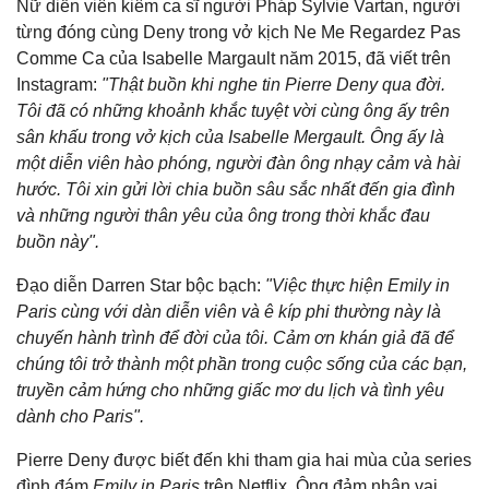
Nữ diễn viên kiêm ca sĩ người Pháp Sylvie Vartan, người
từng đóng cùng Deny trong vở kịch Ne Me Regardez Pas
Comme Ca của Isabelle Margault năm 2015, đã viết trên
Instagram:
"Thật buồn khi nghe tin Pierre Deny qua đời.
Tôi đã có những khoảnh khắc tuyệt vời cùng ông ấy trên
sân khấu trong vở kịch của Isabelle Mergault. Ông ấy là
một diễn viên hào phóng, người đàn ông nhạy cảm và hài
hước. Tôi xin gửi lời chia buồn sâu sắc nhất đến gia đình
và những người thân yêu của ông trong thời khắc đau
buồn này".
Đạo diễn Darren Star bộc bạch:
"Việc thực hiện Emily in
Paris cùng với dàn diễn viên và ê kíp phi thường này là
chuyến hành trình để đời của tôi. Cảm ơn khán giả đã để
chúng tôi trở thành một phần trong cuộc sống của các bạn,
truyền cảm hứng cho những giấc mơ du lịch và tình yêu
dành cho Paris".
Pierre Deny được biết đến khi tham gia hai mùa của series
đình đám
Emily in Paris
trên Netflix. Ông đảm nhận vai