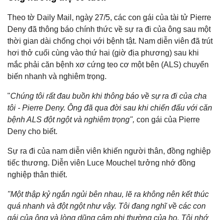
Theo tờ Daily Mail, ngày 27/5, các con gái của tài tử Pierre
Deny đã thông báo chính thức về sự ra đi của ông sau một
thời gian dài chống chọi với bệnh tật. Nam diễn viên đã trút
hơi thở cuối cùng vào thứ hai (giờ địa phương) sau khi
mắc phải căn bệnh xơ cứng teo cơ một bên (ALS) chuyển
biến nhanh và nghiêm trọng.
"
Chúng tôi rất đau buồn khi thông báo về sự ra đi của cha
tôi - Pierre Deny. Ông đã qua đời sau khi chiến đấu với căn
bệnh ALS đột ngột và nghiêm trọng",
con gái của Pierre
Deny cho biết.
Sự ra đi của nam diễn viên khiến người thân, đồng nghiệp
tiếc thương. Diễn viên Luce Mouchel tưởng nhớ đồng
nghiệp thân thiết.
"Một thập kỷ ngắn ngủi bên nhau, lẽ ra không nên kết thúc
quá nhanh và đột ngột như vậy. Tôi đang nghĩ về các con
gái của ông và lòng dũng cảm phi thường của họ. Tôi nhớ