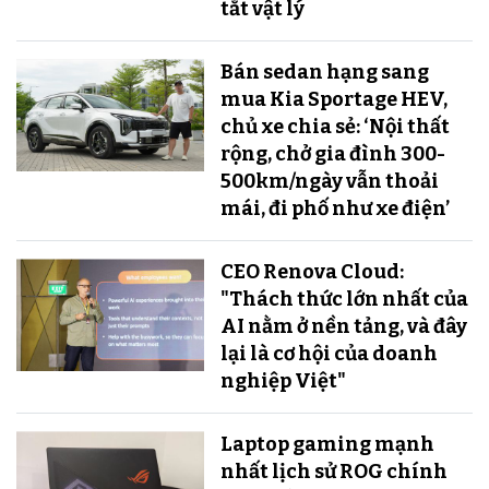
tắt vật lý
Bán sedan hạng sang
mua Kia Sportage HEV,
chủ xe chia sẻ: ‘Nội thất
rộng, chở gia đình 300-
500km/ngày vẫn thoải
mái, đi phố như xe điện’
CEO Renova Cloud:
"Thách thức lớn nhất của
AI nằm ở nền tảng, và đây
lại là cơ hội của doanh
nghiệp Việt"
Laptop gaming mạnh
nhất lịch sử ROG chính