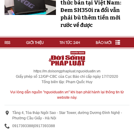
thức bán tại Việt Nam:
Đem SH350i ra đổi vẫn
phải bù thêm tiền mới
rước về được
RSS
GIỚI THIỆU
TIN TỨC 24H
BÁO MỚI
https://m.doisongphapluat.nguoiduatin.vn
Giấy phép số 12/GP-CBC của Cục Báo chí cấp ngày 17/7/2020
Tổng biên tập: Phạm Quốc Huy
Vui lòng dẫn nguồn "nguoiduatin.vn" khi bạn phát hành lại thông tin từ
website này.
Tầng 4, Tòa tháp Ngôi Sao - Star Tower, đường Dương Đình Nghệ -
Phường Cầu Giấy - Hà Nội
0917393388
|
0917393388