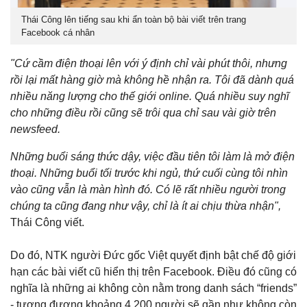
Thái Công lên tiếng sau khi ẩn toàn bộ bài viết trên trang
Facebook cá nhân
"Cứ cầm điện thoại lên với ý định chỉ vài phút thôi, nhưng
rồi lại mất hàng giờ mà không hề nhận ra. Tôi đã dành quá
nhiều năng lượng cho thế giới online. Quá nhiều suy nghĩ
cho những điều rồi cũng sẽ trôi qua chỉ sau vài giờ trên
newsfeed.
Những buổi sáng thức dậy, việc đầu tiên tôi làm là mở điện
thoại. Những buổi tối trước khi ngủ, thứ cuối cùng tôi nhìn
vào cũng vẫn là màn hình đó. Có lẽ rất nhiều người trong
chúng ta cũng đang như vậy, chỉ là ít ai chịu thừa nhận",
Thái Công viết.
Do đó, NTK người Đức gốc Việt quyết định bật chế độ giới
hạn các bài viết cũ hiển thị trên Facebook. Điều đó cũng có
nghĩa là những ai không còn nằm trong danh sách “friends”
- tương đương khoảng 4.200 người sẽ gần như không còn