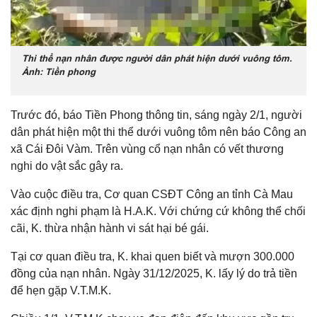
Thi thể nạn nhân được người dân phát hiện dưới vuông tôm.
Ảnh: Tiền phong
Trước đó, báo Tiền Phong thông tin, sáng ngày 2/1, người
dân phát hiện một thi thể dưới vuông tôm nên báo Công an
xã Cái Đôi Vàm. Trên vùng cổ nạn nhân có vết thương
nghi do vật sắc gây ra.
Vào cuộc điều tra, Cơ quan CSĐT Công an tỉnh Cà Mau
xác định nghi phạm là H.A.K. Với chứng cứ không thể chối
cãi, K. thừa nhận hành vi sát hại bé gái.
Tại cơ quan điều tra, K. khai quen biết và mượn 300.000
đồng của nạn nhân. Ngày 31/12/2025, K. lấy lý do trả tiền
để hẹn gặp V.T.M.K.