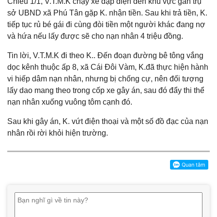
Chiều 1/1, V.T.M.K chạy xe đạp điện đến khu vực gần trụ
sở UBND xã Phú Tân gặp K. nhận tiền. Sau khi trả tiền, K.
tiếp tục rủ bé gái đi cùng đòi tiền một người khác đang nợ
và hứa nếu lấy được sẽ cho nạn nhân 4 triệu đồng.
Tin lời, V.T.M.K đi theo K.. Đến đoạn đường bê tông vắng
dọc kênh thuộc ấp 8, xã Cái Đôi Vàm, K.đã thực hiện hành
vi hiếp dâm nạn nhân, nhưng bị chống cự, nên đối tượng
lấy dao mang theo trong cốp xe gây án, sau đó đẩy thi thể
nạn nhân xuống vuông tôm cạnh đó.
Sau khi gây án, K. vứt điện thoại và một số đồ đạc của nạn
nhân rồi rời khỏi hiện trường.