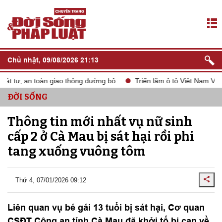
Chủ nhật, 09/08/2026 21:13
t tự, an toàn giao thông đường bộ
Triển lãm ô tô Việt Nam VMS 
ĐỜI SỐNG
Thông tin mới nhất vụ nữ sinh
cấp 2 ở Cà Mau bị sát hại rồi phi
tang xuống vuông tôm
Thứ 4, 07/01/2026 09:12
Liên quan vụ bé gái 13 tuổi bị sát hại, Cơ quan
CSĐT Công an tỉnh Cà Mau đã khởi tố bị can về