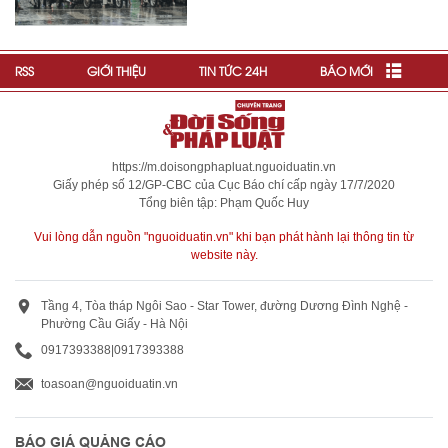
RSS
GIỚI THIỆU
TIN TỨC 24H
BÁO MỚI
https://m.doisongphapluat.nguoiduatin.vn
Giấy phép số 12/GP-CBC của Cục Báo chí cấp ngày 17/7/2020
Tổng biên tập: Phạm Quốc Huy
Vui lòng dẫn nguồn "nguoiduatin.vn" khi bạn phát hành lại thông tin từ
website này.
Tầng 4, Tòa tháp Ngôi Sao - Star Tower, đường Dương Đình Nghệ -
Phường Cầu Giấy - Hà Nội
0917393388
|
0917393388
toasoan@nguoiduatin.vn
BÁO GIÁ QUẢNG CÁO