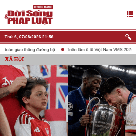
Thứ 6, 07/08/2026 21:56
o thông đường bộ
Triển lãm ô tô Việt Nam VMS 2024
tắt són
XÃ HỘI