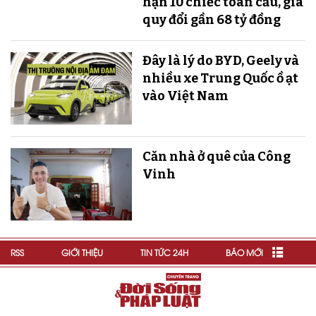
hạn 10 chiếc toàn cầu, giá
quy đổi gần 68 tỷ đồng
Đây là lý do BYD, Geely và
nhiều xe Trung Quốc ồ ạt
vào Việt Nam
Căn nhà ở quê của Công
Vinh
RSS
GIỚI THIỆU
TIN TỨC 24H
BÁO MỚI