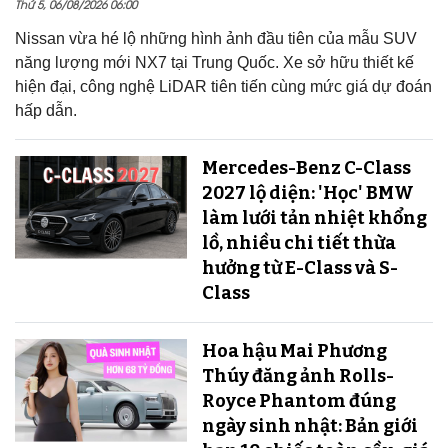
Thứ 5, 06/08/2026 06:00
Nissan vừa hé lộ những hình ảnh đầu tiên của mẫu SUV
năng lượng mới NX7 tại Trung Quốc. Xe sở hữu thiết kế
hiện đại, công nghệ LiDAR tiên tiến cùng mức giá dự đoán
hấp dẫn.
Mercedes-Benz C-Class
2027 lộ diện: 'Học' BMW
làm lưới tản nhiệt khổng
lồ, nhiều chi tiết thừa
hưởng từ E-Class và S-
Class
Hoa hậu Mai Phương
Thúy đăng ảnh Rolls-
Royce Phantom đúng
ngày sinh nhật: Bản giới