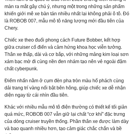
màn ra mắt gây chú ý, nhưng một trong những sản phẩm
khiến giới mê xe bàn tán nhiều nhất lại không phải ô tô. Đó
là ROBOB 007, mẫu mô tô năng lượng mới đầu tiên của
Chery.
Chiếc xe theo đuổi phong cách Future Bobber, kết hợp
giữa cruiser cổ điển và cảm hứng khoa học viễn tưởng.
Thân xe thấp, dài và cơ bắp, với những mảng kim loại sơn
xám bạc mờ đi cùng nền đen nhám tạo nên vẻ ngoài đậm
chất cyberpunk.
Điểm nhấn nằm ở cụm đèn pha tròn màu hổ phách cùng
dải trang trí vàng nổi bật bên hông, giúp chiếc xe dễ nhận
diện ngay từ cái nhìn đầu tiên.
Khác với nhiều mẫu mô tô điện thường có thiết kế tối giản
quá mức, ROBOB 007 vẫn giữ lại chất “cơ khí” đặc trưng
của dòng cruiser truyền thống. Phần thân xe được làm dày
và bao quanh nhiều hơn, tạo cảm giác chắc chắn và bề