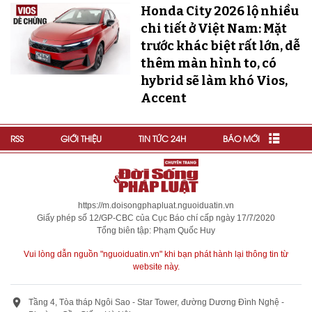
Honda City 2026 lộ nhiều
chi tiết ở Việt Nam: Mặt
trước khác biệt rất lớn, dễ
thêm màn hình to, có
hybrid sẽ làm khó Vios,
Accent
RSS
GIỚI THIỆU
TIN TỨC 24H
BÁO MỚI
https://m.doisongphapluat.nguoiduatin.vn
Giấy phép số 12/GP-CBC của Cục Báo chí cấp ngày 17/7/2020
Tổng biên tập: Phạm Quốc Huy
Vui lòng dẫn nguồn "nguoiduatin.vn" khi bạn phát hành lại thông tin từ
website này.
Tầng 4, Tòa tháp Ngôi Sao - Star Tower, đường Dương Đình Nghệ -