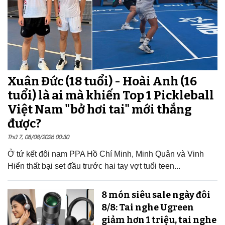
Xuân Đức (18 tuổi) - Hoài Anh (16
tuổi) là ai mà khiến Top 1 Pickleball
Việt Nam "bở hơi tai" mới thắng
được?
Thứ 7, 08/08/2026 00:30
Ở tứ kết đôi nam PPA Hồ Chí Minh, Minh Quân và Vinh
Hiển thất bại set đầu trước hai tay vợt tuổi teen...
8 món siêu sale ngày đôi
8/8: Tai nghe Ugreen
giảm hơn 1 triệu, tai nghe