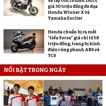
xe tay côn cổ điển 150 cc
giá 30 triệu đồng đe dọa
Honda Winner X và
Yamaha Exciter
Honda chuẩn bị ra mắt
"tiểu Forza" giá chỉ từ 58
triệu đồng, trang bị kính
điện cùng phanh ABS và
TCS
NỔI BẬT TRONG NGÀY