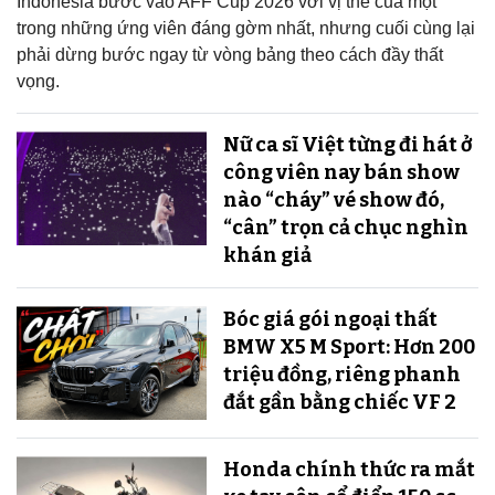
Indonesia bước vào AFF Cup 2026 với vị thế của một
trong những ứng viên đáng gờm nhất, nhưng cuối cùng lại
phải dừng bước ngay từ vòng bảng theo cách đầy thất
vọng.
Nữ ca sĩ Việt từng đi hát ở
công viên nay bán show
nào “cháy” vé show đó,
“cân” trọn cả chục nghìn
khán giả
Bóc giá gói ngoại thất
BMW X5 M Sport: Hơn 200
triệu đồng, riêng phanh
đắt gần bằng chiếc VF 2
Honda chính thức ra mắt