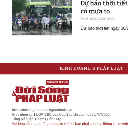
Dự báo thời tiế
có mưa to
Thứ 5, 30/07/2026 06:40
Dự báo thời tiết ngày 30
KINH DOANH & PHÁP LUẬT
https://doisongphapluat.nguoiduatin.vn
Giấy phép số 12/GP-CBC của Cục Báo chí cấp ngày 17/7/2020
Tổng biên tập: Phạm Quốc Huy
Vui lòng dẫn nguồn "nguoiduatin.vn" khi bạn phát hành lại thông tin từ web