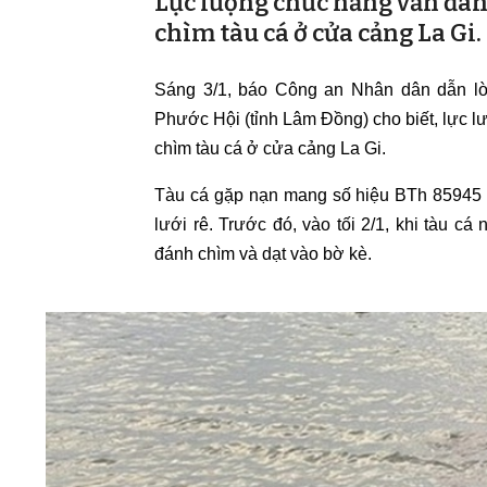
Lực lượng chức năng vẫn đan
chìm tàu cá ở cửa cảng La Gi.
Sáng 3/1, báo Công an Nhân dân dẫn l
Phước Hội (tỉnh Lâm Đồng) cho biết, lực l
chìm tàu cá ở cửa cảng La Gi.
Tàu cá gặp nạn mang số hiệu BTh 85945 
lưới rê. Trước đó, vào tối 2/1, khi tàu c
đánh chìm và dạt vào bờ kè.