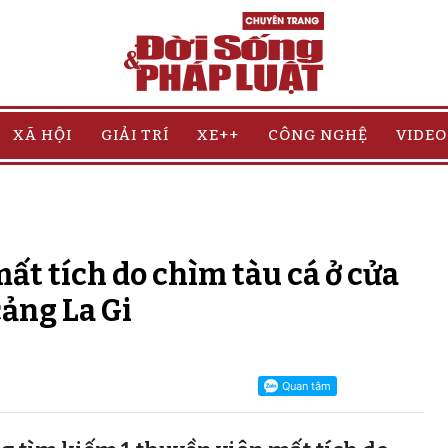
XÃ HỘI
GIẢI TRÍ
XE++
CÔNG NGHỆ
VIDEO
t tích do chìm tàu cá ở cửa
cảng La Gi