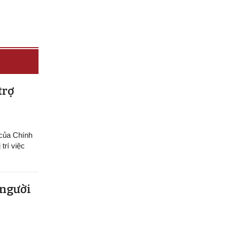
trợ
 của Chính
trí việc
 người