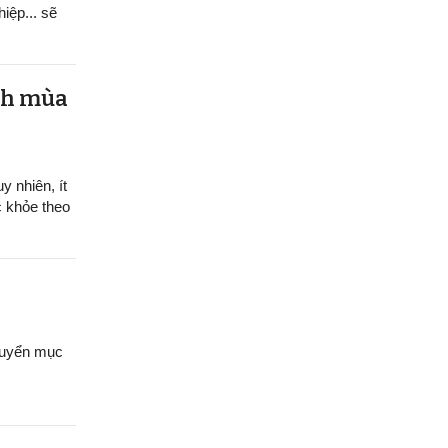
hiệp... sẽ
ệnh mùa
y nhiên, ít
c khỏe theo
chuyển mục