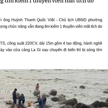
g tìm kiếm 1 thuyền viên mất tích do
ời ông Huỳnh Thanh Quốc Việt - Chủ tịch UBND phường
ượng chức năng vẫn đang tìm kiếm 1 thuyền viên mất tích do
TS, công suất 220CV, dài 15m gồm 4 lao động, hành nghề
á này vào cửa cảng La Gi sau chuyến đi biển thì bị sóng lớn