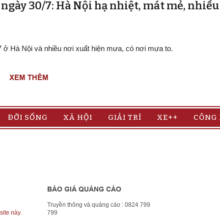
t ngày 30/7: Hà Nội hạ nhiệt, mát mẻ, nhiề
/7 ở Hà Nội và nhiều nơi xuất hiện mưa, có nơi mưa to.
XEM THÊM
ĐỜI SỐNG
XÃ HỘI
GIẢI TRÍ
XE++
CÔNG
BÁO GIÁ QUẢNG CÁO
Truyền thông và quảng cáo : 0824 799
site này.
799