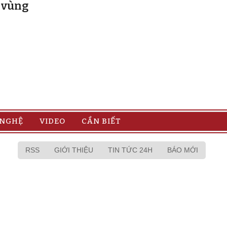
u vùng
 NGHỆ
VIDEO
CẦN BIẾT
RSS
GIỚI THIỆU
TIN TỨC 24H
BÁO MỚI