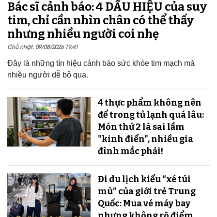
Bác sĩ cảnh báo: 4 DẤU HIỆU của suy
tim, chỉ cần nhìn chân có thể thấy
nhưng nhiều người coi nhẹ
Chủ nhật, 09/08/2026 19:41
Đây là những tín hiệu cảnh báo sức khỏe tim mạch mà
nhiều người dễ bỏ qua.
4 thực phẩm không nên
để trong tủ lạnh quá lâu:
Món thứ 2 là sai lầm
"kinh điển", nhiều gia
đình mắc phải!
Đi du lịch kiểu “xé túi
mù” của giới trẻ Trung
Quốc: Mua vé máy bay
nhưng không rõ điểm