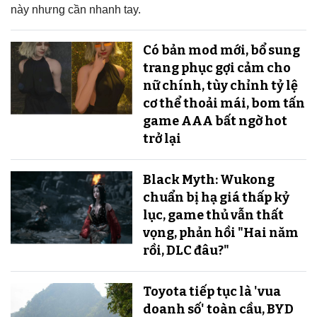
này nhưng cần nhanh tay.
Có bản mod mới, bổ sung
trang phục gợi cảm cho
nữ chính, tùy chỉnh tỷ lệ
cơ thể thoải mái, bom tấn
game AAA bất ngờ hot
trở lại
Black Myth: Wukong
chuẩn bị hạ giá thấp kỷ
lục, game thủ vẫn thất
vọng, phản hồi "Hai năm
rồi, DLC đâu?"
Toyota tiếp tục là 'vua
doanh số' toàn cầu, BYD