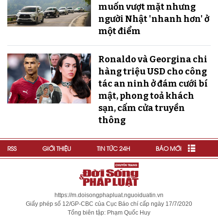
muốn vượt mặt nhưng
người Nhật 'nhanh hơn' ở
một điểm
Ronaldo và Georgina chi
hàng triệu USD cho công
tác an ninh ở đám cưới bí
mật, phong toả khách
sạn, cấm cửa truyền
thông
RSS
GIỚI THIỆU
TIN TỨC 24H
BÁO MỚI
https://m.doisongphapluat.nguoiduatin.vn
Giấy phép số 12/GP-CBC của Cục Báo chí cấp ngày 17/7/2020
Tổng biên tập: Phạm Quốc Huy