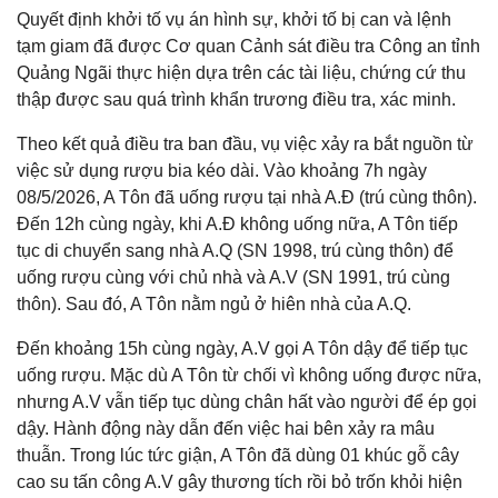
Quyết định khởi tố vụ án hình sự, khởi tố bị can và lệnh
tạm giam đã được Cơ quan Cảnh sát điều tra Công an tỉnh
Quảng Ngãi thực hiện dựa trên các tài liệu, chứng cứ thu
thập được sau quá trình khẩn trương điều tra, xác minh.
Theo kết quả điều tra ban đầu, vụ việc xảy ra bắt nguồn từ
việc sử dụng rượu bia kéo dài. Vào khoảng 7h ngày
08/5/2026, A Tôn đã uống rượu tại nhà A.Đ (trú cùng thôn).
Đến 12h cùng ngày, khi A.Đ không uống nữa, A Tôn tiếp
tục di chuyển sang nhà A.Q (SN 1998, trú cùng thôn) để
uống rượu cùng với chủ nhà và A.V (SN 1991, trú cùng
thôn). Sau đó, A Tôn nằm ngủ ở hiên nhà của A.Q.
Đến khoảng 15h cùng ngày, A.V gọi A Tôn dậy để tiếp tục
uống rượu. Mặc dù A Tôn từ chối vì không uống được nữa,
nhưng A.V vẫn tiếp tục dùng chân hất vào người để ép gọi
dậy. Hành động này dẫn đến việc hai bên xảy ra mâu
thuẫn. Trong lúc tức giận, A Tôn đã dùng 01 khúc gỗ cây
cao su tấn công A.V gây thương tích rồi bỏ trốn khỏi hiện