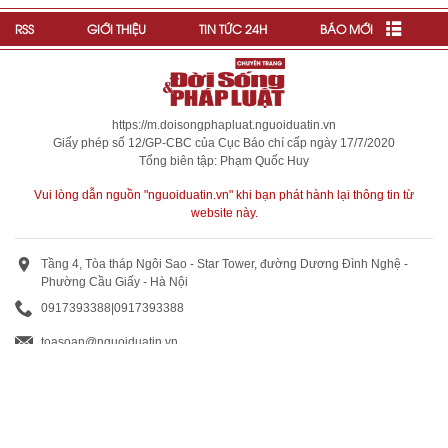
RSS
GIỚI THIỆU
TIN TỨC 24H
BÁO MỚI
https://m.doisongphapluat.nguoiduatin.vn
Giấy phép số 12/GP-CBC của Cục Báo chí cấp ngày 17/7/2020
Tổng biên tập: Phạm Quốc Huy
Vui lòng dẫn nguồn "nguoiduatin.vn" khi bạn phát hành lại thông tin từ
website này.
Tầng 4, Tòa tháp Ngôi Sao - Star Tower, đường Dương Đình Nghệ -
Phường Cầu Giấy - Hà Nội
0917393388
|
0917393388
toasoan@nguoiduatin.vn
BÁO GIÁ QUẢNG CÁO
Truyền thông và quảng cáo : 0824 799 799