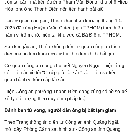
trốn tại căn nhà trên đường Phạm Văn Đồng, khu phố Hiệp
Hòa, phường Thanh Điền nên tiến hành bắt giữ.
Tại cơ quan công an, Thiện khai nhận khoảng tháng 10-
2025 đã cùng Huỳnh Văn Chiêu (ngụ TPHCM) thực hiện
hành vi trộm chó, mèo tại khu vực xã Bà Điểm, TPHCM.
Sau khi gây án, Thiện không đến cơ quan công an trình
diện mà bỏ trốn khỏi nơi cư trú cho đến khi bị bắt giữ.
Cơ quan công an cũng cho biết Nguyễn Ngọc Thiện từng
có 1 tiền án về tội "Cướp giật tài sản" và 1 tiền sự liên
quan hành vi trộm cắp tài sản.
Hiện Công an phường Thanh Điền đang củng cố hồ sơ để
xử lý đối tượng theo quy định pháp luật.
Đánh bạn tử vong, người đàn ông bị bắt tạm giam
Theo Trang thông tin điện tử Công an tỉnh Quảng Ngãi,
mới đây, Phòng Cảnh sát hình sự - Công an tỉnh Quảng