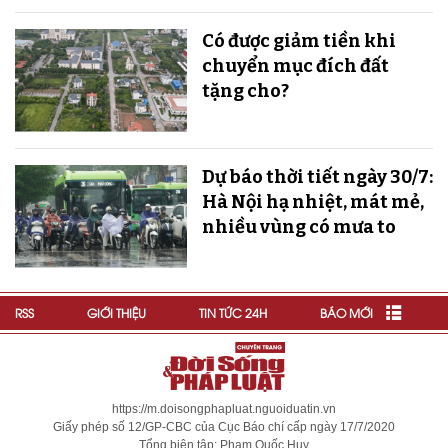
Có được giảm tiền khi
chuyển mục đích đất
tặng cho?
Dự báo thời tiết ngày 30/7:
Hà Nội hạ nhiệt, mát mẻ,
nhiều vùng có mưa to
RSS
GIỚI THIỆU
TIN TỨC 24H
BÁO MỚI
https://m.doisongphapluat.nguoiduatin.vn
Giấy phép số 12/GP-CBC của Cục Báo chí cấp ngày 17/7/2020
Tổng biên tập: Phạm Quốc Huy