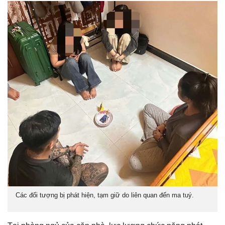
Các đối tượng bị phát hiện, tạm giữ do liên quan đến ma tuý.