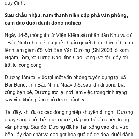
quy định.
Sau chầu nhậu, nam thanh niên đập phá văn phòng,
cầm dao đuổi đánh đồng nghiệp
Ngày 14-5, thông tin từ Viện Kiểm sát nhân dân Khu vực 8
- Bắc Ninh cho biết đã phê chuẩn quyết định khởi tố bị can,
lệnh tạm giam đối với Ban Văn Dương (SN 2008, ở xóm
Ngàm Lồm, xã Hưng Đạo, tỉnh Cao Bằng) về tội "gây rối
trật tự công cộng".
Dương làm tại việc tại một văn phòng tuyển dụng tại xã
Đại Đồng, tỉnh Bắc Ninh. Ngày 9-5, sau khi đi uống bia
cùng bạn bè, Dương trở lại nơi làm việc trong tình trạng
say xỉn, không làm chủ được hành vi.
Tại đây, khi được các đồng nghiệp khuyên đi nghỉ, Dương
quay sang chửi bới mọi người, đập vỡ bộ ấm chén trong
văn phòng. Sau đó, Dương đã hai lần xông vào khu vực
bếp, lấy dao chặt và dao gọt hoa quả để đe dọa, đuổi đánh