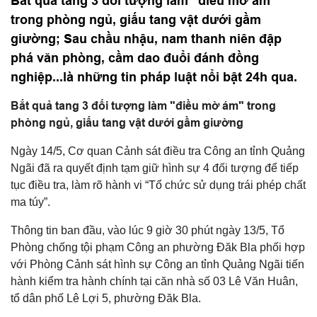
Bắt quả tang 3 đối tượng làm "điều mờ ám"
trong phòng ngủ, giấu tang vật dưới gầm
giường; Sau chầu nhậu, nam thanh niên đập
phá văn phòng, cầm dao đuổi đánh đồng
nghiệp...là những tin pháp luật nổi bật 24h qua.
Bắt quả tang 3 đối tượng làm "điều mờ ám" trong
phòng ngủ, giấu tang vật dưới gầm giường
Ngày 14/5, Cơ quan Cảnh sát điều tra Công an tỉnh Quảng
Ngãi đã ra quyết định tạm giữ hình sự 4 đối tượng để tiếp
tục điều tra, làm rõ hành vi “Tổ chức sử dụng trái phép chất
ma túy”.
Thông tin ban đầu, vào lúc 9 giờ 30 phút ngày 13/5, Tổ
Phòng chống tội phạm Công an phường Đăk Bla phối hợp
với Phòng Cảnh sát hình sự Công an tỉnh Quảng Ngãi tiến
hành kiểm tra hành chính tại căn nhà số 03 Lê Văn Huân,
tổ dân phố Lê Lợi 5, phường Đăk Bla.