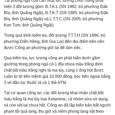
Tại phòng ngủ của căn nhà, lực lượng chức năng phát
hiện 3 đối tượng gồm: B.T.K.L (SN 1992, trú phường Đăk
Bla, tỉnh Quảng Ngãi), B.T.K.T (SN 1985, trú phường Đăk
Bla, tỉnh Quảng Ngãi) và L.T.T.C (SN 2005, trú phường
Kon Tum, tỉnh Quảng Ngãi).
Trong quá trình kiểm tra, đối tượng T.T.T.H (SN 1996, trú
phường Diên Hồng, tỉnh Gia Lai) đến địa điểm trên nên
được Công an phường giữ lại để làm việc.
Qua kiểm tra, lực lượng công an phát hiện dưới gầm
giường trong phòng ngủ có 1 đĩa nhựa màu trắng dính
chất bột màu trắng nghi là ma túy, cùng 1 ống hút được
cuộn từ tờ tiền mệnh giá 10.000 đồng, bọc bên ngoài bằng
3 vỏ đầu lọc thuốc lá và 1 thẻ ATM.
Tại cơ quan công an, các đối tượng khai nhận chất bột
màu trắng là ma túy loại Ketamine, cả nhóm vừa sử dụng
và còn sót lại chưa hết. Công an đã lập biên bản bắt người
phạm tội quả tang, thu giữ và niêm phong tang vật theo