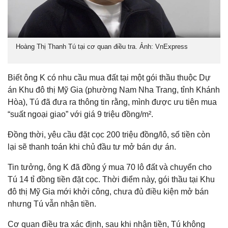
Hoàng Thị Thanh Tú tại cơ quan điều tra. Ảnh: VnExpress
Biết ông K có nhu cầu mua đất tại một gói thầu thuộc Dự
án Khu đô thị Mỹ Gia (phường Nam Nha Trang, tỉnh Khánh
Hòa), Tú đã đưa ra thông tin rằng, mình được ưu tiên mua
“suất ngoại giao” với giá 9 triệu đồng/m².
Đồng thời, yêu cầu đặt cọc 200 triệu đồng/lô, số tiền còn
lại sẽ thanh toán khi chủ đầu tư mở bán dự án.
Tin tưởng, ông K đã đồng ý mua 70 lô đất và chuyển cho
Tú 14 tỉ đồng tiền đặt cọc. Thời điểm này, gói thầu tại Khu
đô thị Mỹ Gia mới khởi công, chưa đủ điều kiện mở bán
nhưng Tú vẫn nhận tiền.
Cơ quan điều tra xác định, sau khi nhận tiền, Tú không