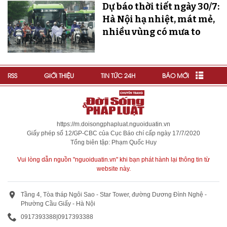
Dự báo thời tiết ngày 30/7:
Hà Nội hạ nhiệt, mát mẻ,
nhiều vùng có mưa to
RSS
GIỚI THIỆU
TIN TỨC 24H
BÁO MỚI
https://m.doisongphapluat.nguoiduatin.vn
Giấy phép số 12/GP-CBC của Cục Báo chí cấp ngày 17/7/2020
Tổng biên tập: Phạm Quốc Huy
Vui lòng dẫn nguồn "nguoiduatin.vn" khi bạn phát hành lại thông tin từ
website này.
Tầng 4, Tòa tháp Ngôi Sao - Star Tower, đường Dương Đình Nghệ -
Phường Cầu Giấy - Hà Nội
0917393388
|
0917393388