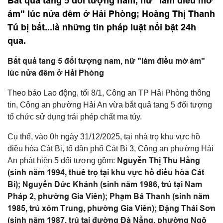
Bắt quả tang 5 đối tượng nam, nữ "làm điều mờ
ám" lúc nửa đêm ở Hải Phòng; Hoàng Thị Thanh
Tú bị bắt...là những tin pháp luật nổi bật 24h
qua.
Bắt quả tang 5 đối tượng nam, nữ "làm điều mờ ám"
lúc nửa đêm ở Hải Phòng
Theo báo Lao động, tối 8/1, Công an TP Hải Phòng thông
tin, Công an phường Hải An vừa bắt quả tang 5 đối tượng
tổ chức sử dụng trái phép chất ma túy.
Cụ thể, vào 0h ngày 31/12/2025, tại nhà trọ khu vực hồ
điều hòa Cát Bi, tổ dân phố Cát Bi 3, Công an phường Hải
Nguyễn Thị Thu Hằng
An phát hiện 5 đối tượng gồm:
(sinh năm 1994, thuê trọ tại khu vực hồ điều hòa Cát
Bi); Nguyễn Đức Khánh (sinh năm 1986, trú tại Nam
Pháp 2, phường Gia Viên); Phạm Bá Thanh (sinh năm
1985, trú xóm Trung, phường Gia Viên); Đặng Thái Sơn
(sinh năm 1987, trú tại đường Đà Nẵng, phường Ngô