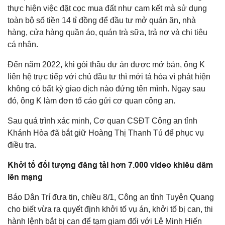
thực hiện việc đặt cọc mua đất như cam kết mà sử dụng
toàn bộ số tiền 14 tỉ đồng để đầu tư mở quán ăn, nhà
hàng, cửa hàng quần áo, quán trà sữa, trả nợ và chi tiêu
cá nhân.
Đến năm 2022, khi gói thầu dự án được mở bán, ông K
liên hệ trực tiếp với chủ đầu tư thì mới tá hỏa vì phát hiện
không có bất kỳ giao dịch nào đứng tên mình. Ngay sau
đó, ông K làm đơn tố cáo gửi cơ quan công an.
Sau quá trình xác minh, Cơ quan CSĐT Công an tỉnh
Khánh Hòa đã bắt giữ Hoàng Thị Thanh Tú để phục vụ
điều tra.
Khởi tố đối tượng đăng tải hơn 7.000 video khiêu dâm
lên mạng
Báo Dân Trí đưa tin, chiều 8/1, Công an tỉnh Tuyên Quang
cho biết vừa ra quyết định khởi tố vụ án, khởi tố bị can, thi
hành lệnh bắt bị can để tạm giam đối với Lê Minh Hiến