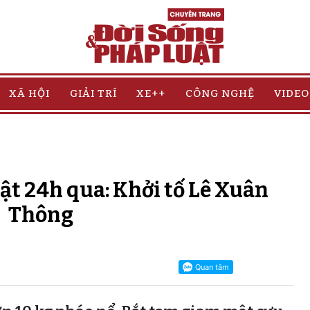
XÃ HỘI
GIẢI TRÍ
XE++
CÔNG NGHỆ
VIDEO
bật 24h qua: Khởi tố Lê Xuân
Thông