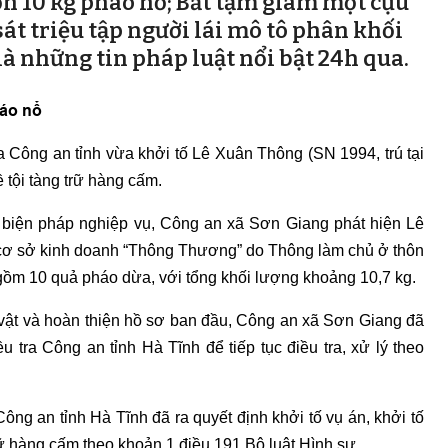
ơn 10 kg pháo nổ; Bắt tạm giam một cựu
t triệu tập người lái mô tô phân khối
̀ những tin pháp luật nổi bật 24h qua.
háo nổ
 Công an tỉnh vừa khởi tố Lê Xuân Thông (SN 1994, trú tại
 tội tàng trữ hàng cấm.
 biện pháp nghiệp vụ, Công an xã Sơn Giang phát hiện Lê
i cơ sở kinh doanh “Thông Thương” do Thông làm chủ ở thôn
gồm 10 quả pháo dừa, với tổng khối lượng khoảng 10,7 kg.
g vật và hoàn thiện hồ sơ ban đầu, Công an xã Sơn Giang đã
tra Công an tỉnh Hà Tĩnh để tiếp tục điều tra, xử lý theo
ông an tỉnh Hà Tĩnh đã ra quyết định khởi tố vụ án, khởi tố
rữ hàng cấm theo khoản 1 điều 191 Bộ luật Hình sự.