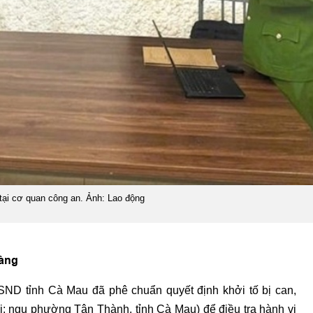
tại cơ quan công an. Ảnh: Lao động
hàng
ND tỉnh Cà Mau đã phê chuẩn quyết định khởi tố bị can,
i; ngụ phường Tân Thành, tỉnh Cà Mau) để điều tra hành vi