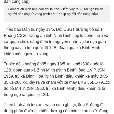
Camera an ninh nhà dân ghi lại thời điểm xảy ra vụ tai nạn khiến
người đàn ông tử vong (Ảnh cắt từ clip người dân cung cấp).
Theo báo Dân trí, ngày 19/5, Đội CSGT đường bộ số 1,
Phòng CSGT Công an tỉnh Ninh Bình tiếp tục phối hợp với
cơ quan chức năng điều tra nguyên nhân vụ tai nạn giao
thông xảy ra trên quốc lộ 12B, đoạn qua xã Bình Minh
khiến một người tử vong.
Trước đó, khoảng 8h35 ngày 18/5, tại km8+300 quốc lộ
12B, đoạn qua xã Bình Minh (Ninh Bình), ông L.V.P. (SN
1969, trú xã Định Hóa, Ninh Bình) điều khiển xe máy BKS
35K1-268.xx, xảy ra va chạm với xe máy BKS 35B1-791.xx
do bà M.T.Y. (SN 1960, trú xã Bình Minh) điều khiển đi từ
trong ngõ ra quốc lộ 12B.
Theo hình ảnh từ camera an ninh ghi lại, ông P. đang đi
đúng phần đường, chiều đường của mình; còn bà Y. đang