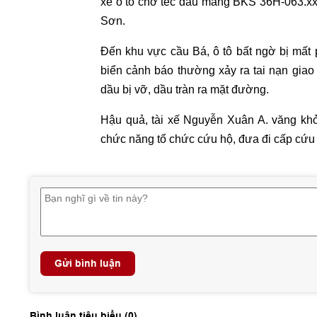
xe ô tô chở téc dầu mang BKS 36H-063.xx
Sơn.
Đến khu vực cầu Bá, ô tô bất ngờ bị mất
biển cảnh báo thường xảy ra tai nạn giao 
dầu bị vỡ, dầu tràn ra mặt đường.
Hậu quả, tài xế Nguyễn Xuân A. văng kh
chức năng tổ chức cứu hộ, đưa đi cấp cứu 
Gửi bình luận
Bình luận tiêu biểu (
0
)