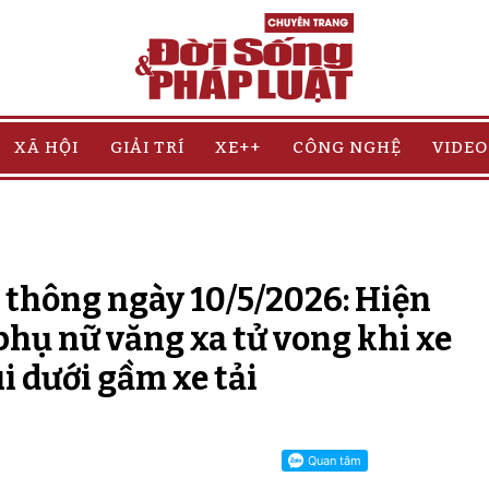
XÃ HỘI
GIẢI TRÍ
XE++
CÔNG NGHỆ
VIDEO
o thông ngày 10/5/2026: Hiện
phụ nữ văng xa tử vong khi xe
 dưới gầm xe tải