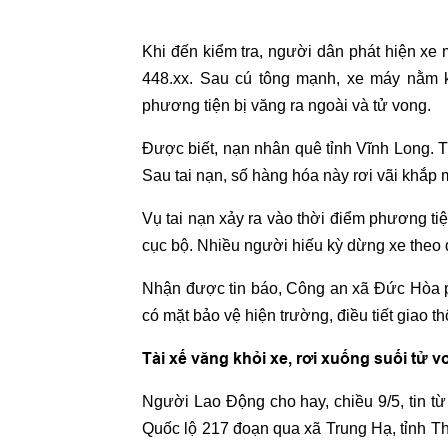
Khi đến kiểm tra, người dân phát hiện xe 
448.xx. Sau cú tông mạnh, xe máy nằm k
phương tiện bị văng ra ngoài và tử vong.
Được biết, nạn nhân quê tỉnh Vĩnh Long. T
Sau tai nạn, số hàng hóa này rơi vãi khắp
Vụ tai nạn xảy ra vào thời điểm phương ti
cục bộ. Nhiều người hiếu kỳ dừng xe theo d
Nhận được tin báo, Công an xã Đức Hòa 
có mặt bảo vệ hiện trường, điều tiết giao 
Tài xế văng khỏi xe, rơi xuống suối tử 
Người Lao Động cho hay, chiều 9/5, tin t
Quốc lộ 217 đoạn qua xã Trung Hạ, tỉnh Th