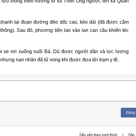
 lưu thông theo hướng từ xã Thiết Ống ngược lên xã Quan
 phanh tại đoạn đường đèo dốc cao, kéo dài (đã được cắm
thông). Sau đó, phương tiện lao vào lan can cầu khiến téc
ỏi xe rơi xuống suối Bá. Dù được người dân và lực lượng
nhưng nạn nhân đã tử vong khi được đưa tới trạm y tế.
Đăng
Sắp xếp theo lượt thích
|
Sắp 