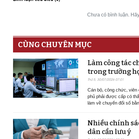
Chưa có bình luận. Hãy 
CÙNG CHUYÊN MỤC
Làm công tác ch
trong trường h
Thứ 5, 30/07/2026 07:01
Cán bộ, công chức, viên
phủ phải được cấp có thẩ
làm về chuyển đổi số bằn
Nhiều chính sác
dân cần lưu ý