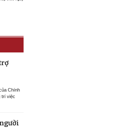
trợ
 của Chính
trí việc
 người