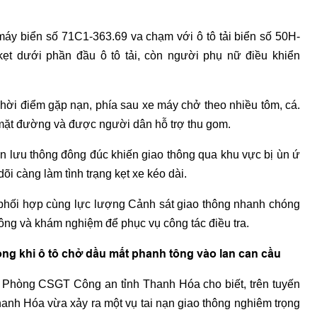
máy biển số 71C1-363.69 va chạm với ô tô tải biển số 50H-
ẹt dưới phần đầu ô tô tải, còn người phụ nữ điều khiển
hời điểm gặp nạn, phía sau xe máy chở theo nhiều tôm, cá.
 mặt đường và được người dân hỗ trợ thu gom.
ện lưu thông đông đúc khiến giao thông qua khu vực bị ùn ứ
õi càng làm tình trạng kẹt xe kéo dài.
phối hợp cùng lực lượng Cảnh sát giao thông nhanh chóng
thông và khám nghiệm để phục vụ công tác điều tra.
vong khi ô tô chở dầu mất phanh tông vào lan can cầu
ừ Phòng CSGT Công an tỉnh Thanh Hóa cho biết, trên tuyến
anh Hóa vừa xảy ra một vụ tai nạn giao thông nghiêm trọng