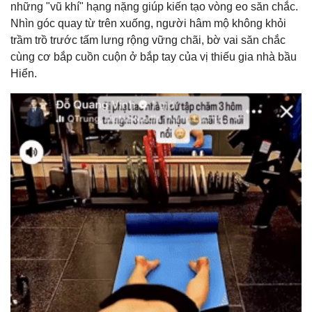
những "vũ khí" hạng nặng giúp kiến tạo vòng eo săn chắc.
Nhìn góc quay từ trên xuống, người hâm mộ không khỏi
trầm trồ trước tấm lưng rộng vững chãi, bờ vai săn chắc
cùng cơ bắp cuồn cuộn ở bắp tay của vị thiếu gia nhà bầu
Hiển.