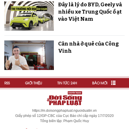
Đây là lý do BYD, Geely và
nhiều xe Trung Quốc ồ ạt
vào Việt Nam
Căn nhà ở quê của Công
Vinh
RSS
GIỚI THIỆU
TIN TỨC 24H
BÁO MỚI
https://m.doisongphapluat.nguoiduatin.vn
Giấy phép số 12/GP-CBC của Cục Báo chí cấp ngày 17/7/2020
Tổng biên tập: Phạm Quốc Huy