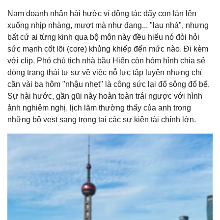
Nam doanh nhân hài hước ví động tác đẩy con lăn lên
xuống nhịp nhàng, mượt mà như đang... "lau nhà", nhưng
bất cứ ai từng kinh qua bộ môn này đều hiểu nó đòi hỏi
sức mạnh cốt lõi (core) khủng khiếp đến mức nào. Đi kèm
với clip, Phó chủ tịch nhà bầu Hiển còn hóm hỉnh chia sẻ
dòng trạng thái tự sự về việc nỗ lực tập luyện nhưng chỉ
cần vài ba hôm "nhậu nhẹt" là công sức lại đổ sông đổ bể.
Sự hài hước, gần gũi này hoàn toàn trái ngược với hình
ảnh nghiêm nghị, lịch lãm thường thấy của anh trong
những bộ vest sang trọng tại các sự kiện tài chính lớn.