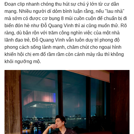
Đoạn clip nhanh chóng thu hút sự chú ý lớn từ cư dân
mạng. Nhiều người dí dỏm bình luận rằng, nếu "lau nhà"
mà sớm có được cơ bụng 8 múi cuồn cuộn để chuẩn bị đi
biển đón hè như Đỗ Quang Vinh thì ai cũng muốn thử. Rõ
ràng, dù bận rộn với trăm công nghìn việc của một nhà
lãnh đạo trẻ, Đỗ Quang Vinh vẫn luôn duy trì phong độ
phong cách sống lành mạnh, chăm chút cho ngoại hình
khiến hội chị em đổ rầm rầm còn cánh mày râu thì không
khỏi ngưỡng mộ.