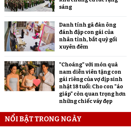
sáng
Danh tính gã đàn ông
đánh đập con gái của
nhân tình, bắt quỳ gối
xuyên đêm
"Choáng" với món quà
nam diễn viên tặng con
gái riêng của vợ dịp sinh
nhật 18 tuổi: Cho con "áo
giáp" còn quan trọng hơn
những chiếc váy đẹp
NỔI BẬT TRONG NGÀY