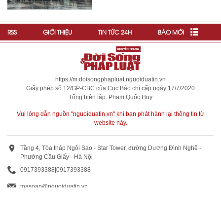
RSS
GIỚI THIỆU
TIN TỨC 24H
BÁO MỚI
https://m.doisongphapluat.nguoiduatin.vn
Giấy phép số 12/GP-CBC của Cục Báo chí cấp ngày 17/7/2020
Tổng biên tập: Phạm Quốc Huy
Vui lòng dẫn nguồn "nguoiduatin.vn" khi bạn phát hành lại thông tin từ
website này.
Tầng 4, Tòa tháp Ngôi Sao - Star Tower, đường Dương Đình Nghệ -
Phường Cầu Giấy - Hà Nội
0917393388
|
0917393388
toasoan@nguoiduatin.vn
BÁO GIÁ QUẢNG CÁO