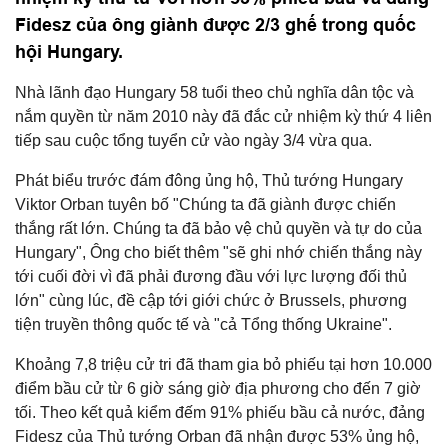
Fidesz của ông giành được 2/3 ghế trong quốc
hội Hungary.
Nhà lãnh đạo Hungary 58 tuổi theo chủ nghĩa dân tộc và
nắm quyền từ năm 2010 này đã đắc cử nhiệm kỳ thứ 4 liên
tiếp sau cuộc tổng tuyển cử vào ngày 3/4 vừa qua.
Phát biểu trước đám đông ủng hộ, Thủ tướng Hungary
Viktor Orban tuyên bố "Chúng ta đã giành được chiến
thắng rất lớn. Chúng ta đã bảo vệ chủ quyền và tự do của
Hungary", Ông cho biết thêm "sẽ ghi nhớ chiến thắng này
tới cuối đời vì đã phải đương đầu với lực lượng đối thủ
lớn" cùng lúc, đề cập tới giới chức ở Brussels, phương
tiện truyền thông quốc tế và "cả Tổng thống Ukraine".
Khoảng 7,8 triệu cử tri đã tham gia bỏ phiếu tại hơn 10.000
điểm bầu cử từ 6 giờ sáng giờ địa phương cho đến 7 giờ
tối. Theo kết quả kiểm đếm 91% phiếu bầu cả nước, đảng
Fidesz của Thủ tướng Orban đã nhận được 53% ủng hộ,