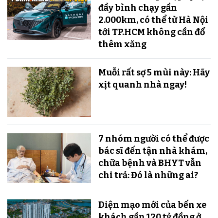
đầy bình chạy gần
2.000km, có thể từ Hà Nội
tới TP.HCM không cần đổ
thêm xăng
Muỗi rất sợ 5 mùi này: Hãy
xịt quanh nhà ngay!
7 nhóm người có thể được
bác sĩ đến tận nhà khám,
chữa bệnh và BHYT vẫn
chi trả: Đó là những ai?
Diện mạo mới của bến xe
khách gần 120 tỷ đồng ở