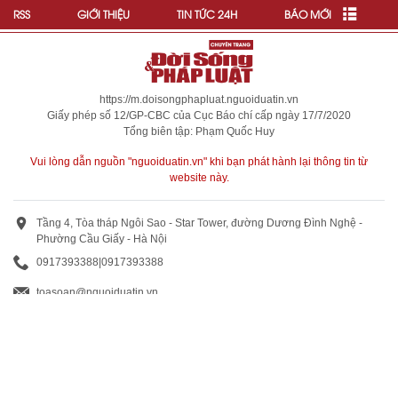
RSS
GIỚI THIỆU
TIN TỨC 24H
BÁO MỚI
https://m.doisongphapluat.nguoiduatin.vn
Giấy phép số 12/GP-CBC của Cục Báo chí cấp ngày 17/7/2020
Tổng biên tập: Phạm Quốc Huy
Vui lòng dẫn nguồn "nguoiduatin.vn" khi bạn phát hành lại thông tin từ
website này.
Tầng 4, Tòa tháp Ngôi Sao - Star Tower, đường Dương Đình Nghệ -
Phường Cầu Giấy - Hà Nội
0917393388
|
0917393388
toasoan@nguoiduatin.vn
BÁO GIÁ QUẢNG CÁO
Truyền thông và quảng cáo : 0824 799 799