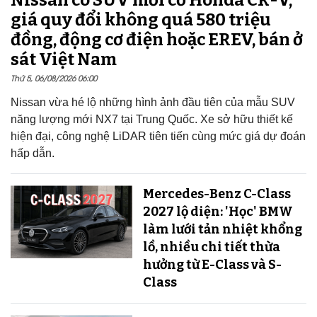
Nissan có SUV mới cỡ Honda CR-V,
giá quy đổi không quá 580 triệu
đồng, động cơ điện hoặc EREV, bán ở
sát Việt Nam
Thứ 5, 06/08/2026 06:00
Nissan vừa hé lộ những hình ảnh đầu tiên của mẫu SUV
năng lượng mới NX7 tại Trung Quốc. Xe sở hữu thiết kế
hiện đại, công nghệ LiDAR tiên tiến cùng mức giá dự đoán
hấp dẫn.
Mercedes-Benz C-Class
2027 lộ diện: 'Học' BMW
làm lưới tản nhiệt khổng
lồ, nhiều chi tiết thừa
hưởng từ E-Class và S-
Class