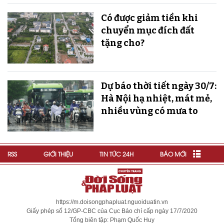
Có được giảm tiền khi
chuyển mục đích đất
tặng cho?
Dự báo thời tiết ngày 30/7:
Hà Nội hạ nhiệt, mát mẻ,
nhiều vùng có mưa to
RSS
GIỚI THIỆU
TIN TỨC 24H
BÁO MỚI
https://m.doisongphapluat.nguoiduatin.vn
Giấy phép số 12/GP-CBC của Cục Báo chí cấp ngày 17/7/2020
Tổng biên tập: Phạm Quốc Huy