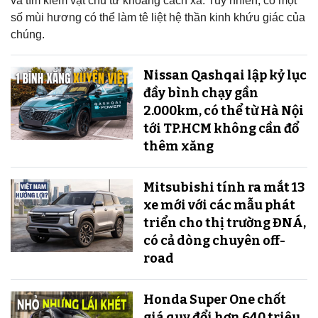
và tìm kiếm vật chủ từ khoảng cách xa. Tuy nhiên, có một
số mùi hương có thể làm tê liệt hệ thần kinh khứu giác của
chúng.
Nissan Qashqai lập kỷ lục
đầy bình chạy gần
2.000km, có thể từ Hà Nội
tới TP.HCM không cần đổ
thêm xăng
Mitsubishi tính ra mắt 13
xe mới với các mẫu phát
triển cho thị trường ĐNÁ,
có cả dòng chuyên off-
road
Honda Super One chốt
giá quy đổi hơn 640 triệu