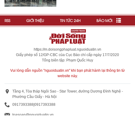
RSS
GIỚI THIỆU
TIN TỨC 24H
BÁO MỚI
https://m.doisongphapluat.nguoiduatin.vn
Giấy phép số 12/GP-CBC của Cục Báo chí cấp ngày 17/7/2020
Tổng biên tập: Phạm Quốc Huy
Vui lòng dẫn nguồn "nguoiduatin.vn" khi bạn phát hành lại thông tin từ
website này.
Tầng 4, Tòa tháp Ngôi Sao - Star Tower, đường Dương Đình Nghệ -
Phường Cầu Giấy - Hà Nội
0917393388
|
0917393388
toasoan@nguoiduatin.vn
BÁO GIÁ QUẢNG CÁO