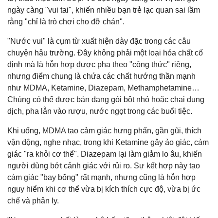
ngày càng "vui tai", khiến nhiều bạn trẻ lạc quan sai lầm
rằng "chỉ là trò chơi cho đỡ chán".
"Nước vui" là cụm từ xuất hiện dày đặc trong các câu
chuyện hậu trường. Đây không phải một loại hóa chất cố
định mà là hỗn hợp được pha theo "công thức" riêng,
nhưng điểm chung là chứa các chất hướng thần mạnh
như MDMA, Ketamine, Diazepam, Methamphetamine…
Chúng có thể được bán dạng gói bột nhỏ hoặc chai dung
dịch, pha lẫn vào rượu, nước ngọt trong các buổi tiệc.
Khi uống, MDMA tạo cảm giác hưng phấn, gần gũi, thích
vận động, nghe nhạc, trong khi Ketamine gây ảo giác, cảm
giác "ra khỏi cơ thể". Diazepam lại làm giảm lo âu, khiến
người dùng bớt cảnh giác với rủi ro. Sự kết hợp này tạo
cảm giác "bay bổng" rất mạnh, nhưng cũng là hỗn hợp
nguy hiểm khi cơ thể vừa bị kích thích cực độ, vừa bị ức
chế và phân ly.