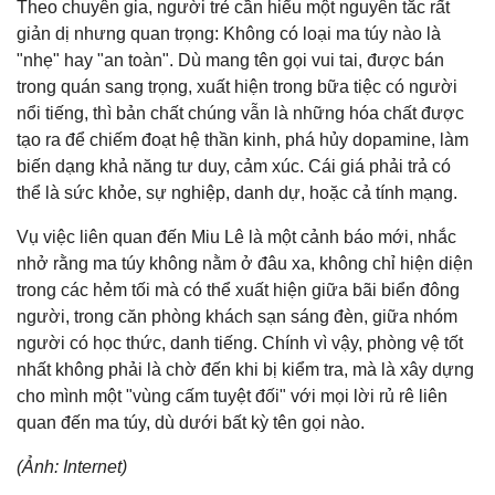
Theo chuyên gia, người trẻ cần hiểu một nguyên tắc rất
giản dị nhưng quan trọng: Không có loại ma túy nào là
"nhẹ" hay "an toàn". Dù mang tên gọi vui tai, được bán
trong quán sang trọng, xuất hiện trong bữa tiệc có người
nổi tiếng, thì bản chất chúng vẫn là những hóa chất được
tạo ra để chiếm đoạt hệ thần kinh, phá hủy dopamine, làm
biến dạng khả năng tư duy, cảm xúc. Cái giá phải trả có
thể là sức khỏe, sự nghiệp, danh dự, hoặc cả tính mạng.
Vụ việc liên quan đến Miu Lê là một cảnh báo mới, nhắc
nhở rằng ma túy không nằm ở đâu xa, không chỉ hiện diện
trong các hẻm tối mà có thể xuất hiện giữa bãi biển đông
người, trong căn phòng khách sạn sáng đèn, giữa nhóm
người có học thức, danh tiếng. Chính vì vậy, phòng vệ tốt
nhất không phải là chờ đến khi bị kiểm tra, mà là xây dựng
cho mình một "vùng cấm tuyệt đối" với mọi lời rủ rê liên
quan đến ma túy, dù dưới bất kỳ tên gọi nào.
(Ảnh: Internet)