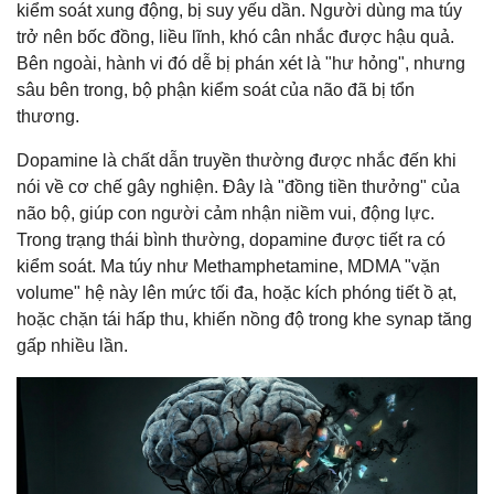
kiểm soát xung động, bị suy yếu dần. Người dùng ma túy
trở nên bốc đồng, liều lĩnh, khó cân nhắc được hậu quả.
Bên ngoài, hành vi đó dễ bị phán xét là "hư hỏng", nhưng
sâu bên trong, bộ phận kiểm soát của não đã bị tổn
thương.
Dopamine là chất dẫn truyền thường được nhắc đến khi
nói về cơ chế gây nghiện. Đây là "đồng tiền thưởng" của
não bộ, giúp con người cảm nhận niềm vui, động lực.
Trong trạng thái bình thường, dopamine được tiết ra có
kiểm soát. Ma túy như Methamphetamine, MDMA "vặn
volume" hệ này lên mức tối đa, hoặc kích phóng tiết ồ ạt,
hoặc chặn tái hấp thu, khiến nồng độ trong khe synap tăng
gấp nhiều lần.