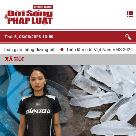
Thứ 5, 06/08/2026 10:50
 giao thông đường bộ
Triển lãm ô tô Việt Nam VMS 2024
tắt
XÃ HỘI