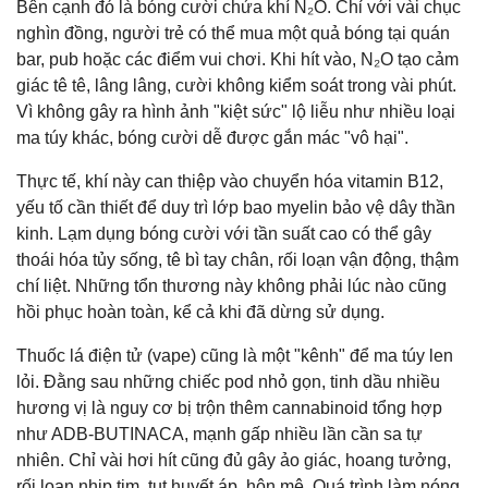
Bên cạnh đó là bóng cười chứa khí N₂O. Chỉ với vài chục
nghìn đồng, người trẻ có thể mua một quả bóng tại quán
bar, pub hoặc các điểm vui chơi. Khi hít vào, N₂O tạo cảm
giác tê tê, lâng lâng, cười không kiểm soát trong vài phút.
Vì không gây ra hình ảnh "kiệt sức" lộ liễu như nhiều loại
ma túy khác, bóng cười dễ được gắn mác "vô hại".
Thực tế, khí này can thiệp vào chuyển hóa vitamin B12,
yếu tố cần thiết để duy trì lớp bao myelin bảo vệ dây thần
kinh. Lạm dụng bóng cười với tần suất cao có thể gây
thoái hóa tủy sống, tê bì tay chân, rối loạn vận động, thậm
chí liệt. Những tổn thương này không phải lúc nào cũng
hồi phục hoàn toàn, kể cả khi đã dừng sử dụng.
Thuốc lá điện tử (vape) cũng là một "kênh" để ma túy len
lỏi. Đằng sau những chiếc pod nhỏ gọn, tinh dầu nhiều
hương vị là nguy cơ bị trộn thêm cannabinoid tổng hợp
như ADB-BUTINACA, mạnh gấp nhiều lần cần sa tự
nhiên. Chỉ vài hơi hít cũng đủ gây ảo giác, hoang tưởng,
rối loạn nhịp tim, tụt huyết áp, hôn mê. Quá trình làm nóng