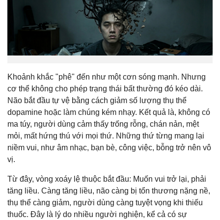
Khoảnh khắc "phê" đến như một cơn sóng mạnh. Nhưng
cơ thể không cho phép trạng thái bất thường đó kéo dài.
Não bắt đầu tự vệ bằng cách giảm số lượng thụ thể
dopamine hoặc làm chúng kém nhạy. Kết quả là, không có
ma túy, người dùng cảm thấy trống rỗng, chán nản, mệt
mỏi, mất hứng thú với mọi thứ. Những thứ từng mang lại
niềm vui, như âm nhạc, bạn bè, công việc, bỗng trở nên vô
vị.
Từ đây, vòng xoáy lệ thuộc bắt đầu: Muốn vui trở lại, phải
tăng liều. Càng tăng liều, não càng bị tổn thương nặng nề,
thụ thể càng giảm, người dùng càng tuyệt vọng khi thiếu
thuốc. Đây là lý do nhiều người nghiện, kể cả có sự