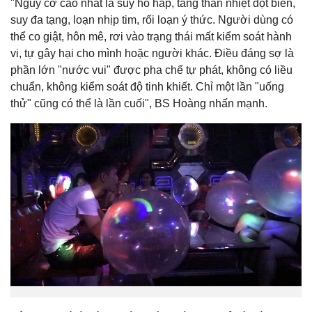
"Nguy cơ cao nhất là suy hô hấp, tăng thân nhiệt đột biến,
suy đa tạng, loạn nhịp tim, rối loạn ý thức. Người dùng có
thể co giật, hôn mê, rơi vào trạng thái mất kiểm soát hành
vi, tự gây hại cho mình hoặc người khác. Điều đáng sợ là
phần lớn "nước vui" được pha chế tự phát, không có liều
chuẩn, không kiểm soát độ tinh khiết. Chỉ một lần "uống
thử" cũng có thể là lần cuối", BS Hoàng nhấn mạnh.