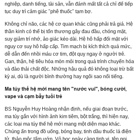
nghiệp, danh tiếng, tài sản, vẫn đánh mất tất cả chỉ để tiếp
tục duy trì cảm giác "phê thuốc" tạm bợ.
Không chỉ não, các hệ cơ quan khác cũng phải trả giá. Hệ
thần kinh có thể bị tổn thương gây đau đầu, chóng mặt,
suy giảm trí nhớ, ảo giác kéo dài. Hệ hô hấp đối mặt với
nguy cơ suy hô hấp cấp. Tim mạch bị kích thích quá mức,
dễ dẫn đến nhồi máu cơ tim, đột quỵ ngay ở người trẻ.
Gan, thận, hệ tiêu hóa mòn mỏi trong quá trình chuyển hóa
và đào thải chất độc. Những hậu quả đó không loại trừ bất
kỳ ai, dù là người bình thường hay ngôi sao nổi tiếng.
Ma túy thế hệ mới mang tên "nước vui", bóng cười,
vape và cạm bẫy tuổi trẻ
BS Nguyễn Huy Hoàng nhận định, nếu giai đoạn trước,
ma túy gắn với hình ảnh kim tiêm, bột trắng, thì hiện nay,
các loại ma túy thế hệ mới mang một diện mạo khác.
Chúng ẩn trong đồ uống, bóng bay, tinh dầu thuốc lá điện
tử, thảo mộc tẩm ướp. Vỏ bọc ngày càng tinh vi, tên gọi