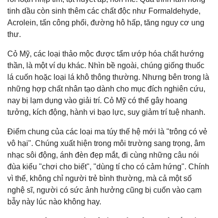
tinh dầu còn sinh thêm các chất độc như Formaldehyde,
Acrolein, tấn công phổi, đường hô hấp, tăng nguy cơ ung
thư.
Cỏ Mỹ, các loại thảo mộc được tẩm ướp hóa chất hướng
thần, là một ví dụ khác. Nhìn bề ngoài, chúng giống thuốc
lá cuốn hoặc loại lá khô thông thường. Nhưng bên trong là
những hợp chất nhân tạo dành cho mục đích nghiên cứu,
nay bị lạm dụng vào giải trí. Cỏ Mỹ có thể gây hoang
tưởng, kích động, hành vi bạo lực, suy giảm trí tuệ nhanh.
Điểm chung của các loại ma túy thế hệ mới là "trông có vẻ
vô hại". Chúng xuất hiện trong môi trường sang trọng, âm
nhạc sôi động, ánh đèn đẹp mắt, đi cùng những câu nói
đùa kiểu "chơi cho biết", "dùng tí cho có cảm hứng". Chính
vì thế, không chỉ người trẻ bình thường, mà cả một số
nghệ sĩ, người có sức ảnh hưởng cũng bị cuốn vào cạm
bẫy này lúc nào không hay.