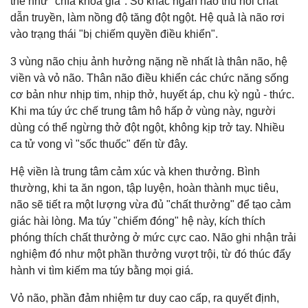
thể như "chìa khóa giả". Số khác ngăn não thu hồi chất
dẫn truyền, làm nồng độ tăng đột ngột. Hệ quả là não rơi
vào trạng thái "bị chiếm quyền điều khiển".
3 vùng não chịu ảnh hưởng nặng nề nhất là thân não, hệ
viền và vỏ não. Thân não điều khiển các chức năng sống
cơ bản như nhịp tim, nhịp thở, huyết áp, chu kỳ ngủ - thức.
Khi ma túy ức chế trung tâm hô hấp ở vùng này, người
dùng có thể ngừng thở đột ngột, không kịp trở tay. Nhiều
ca tử vong vì "sốc thuốc" đến từ đây.
Hệ viền là trung tâm cảm xúc và khen thưởng. Bình
thường, khi ta ăn ngon, tập luyện, hoàn thành mục tiêu,
não sẽ tiết ra một lượng vừa đủ "chất thưởng" để tạo cảm
giác hài lòng. Ma túy "chiếm đóng" hệ này, kích thích
phóng thích chất thưởng ở mức cực cao. Não ghi nhận trải
nghiệm đó như một phần thưởng vượt trội, từ đó thúc đẩy
hành vi tìm kiếm ma túy bằng mọi giá.
Vỏ não, phần đảm nhiệm tư duy cao cấp, ra quyết định,