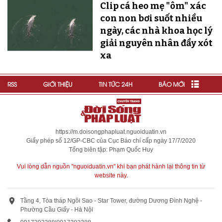
Clip cá heo mẹ "ôm" xác
con non bơi suốt nhiều
ngày, các nhà khoa học lý
giải nguyên nhân đầy xót
xa
RSS
GIỚI THIỆU
TIN TỨC 24H
BÁO MỚI
https://m.doisongphapluat.nguoiduatin.vn
Giấy phép số 12/GP-CBC của Cục Báo chí cấp ngày 17/7/2020
Tổng biên tập: Phạm Quốc Huy
Vui lòng dẫn nguồn "nguoiduatin.vn" khi bạn phát hành lại thông tin từ
website này.
Tầng 4, Tòa tháp Ngôi Sao - Star Tower, đường Dương Đình Nghệ -
Phường Cầu Giấy - Hà Nội