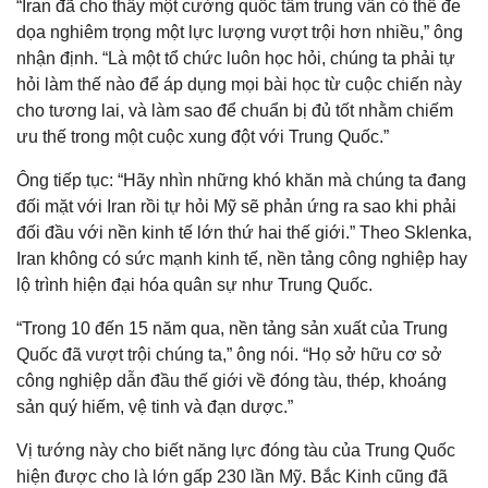
“Iran đã cho thấy một cường quốc tầm trung vẫn có thể đe
dọa nghiêm trọng một lực lượng vượt trội hơn nhiều,” ông
nhận định. “Là một tổ chức luôn học hỏi, chúng ta phải tự
hỏi làm thế nào để áp dụng mọi bài học từ cuộc chiến này
cho tương lai, và làm sao để chuẩn bị đủ tốt nhằm chiếm
ưu thế trong một cuộc xung đột với Trung Quốc.”
Ông tiếp tục: “Hãy nhìn những khó khăn mà chúng ta đang
đối mặt với Iran rồi tự hỏi Mỹ sẽ phản ứng ra sao khi phải
đối đầu với nền kinh tế lớn thứ hai thế giới.” Theo Sklenka,
Iran không có sức mạnh kinh tế, nền tảng công nghiệp hay
lộ trình hiện đại hóa quân sự như Trung Quốc.
“Trong 10 đến 15 năm qua, nền tảng sản xuất của Trung
Quốc đã vượt trội chúng ta,” ông nói. “Họ sở hữu cơ sở
công nghiệp dẫn đầu thế giới về đóng tàu, thép, khoáng
sản quý hiếm, vệ tinh và đạn dược.”
Vị tướng này cho biết năng lực đóng tàu của Trung Quốc
hiện được cho là lớn gấp 230 lần Mỹ. Bắc Kinh cũng đã