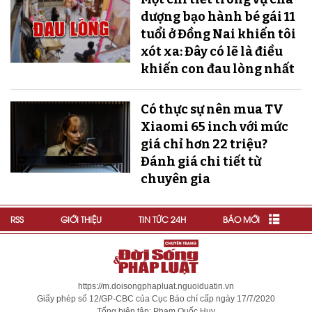
dượng bạo hành bé gái 11
tuổi ở Đồng Nai khiến tôi
xót xa: Đây có lẽ là điều
khiến con đau lòng nhất
Có thực sự nên mua TV
Xiaomi 65 inch với mức
giá chỉ hơn 22 triệu?
Đánh giá chi tiết từ
chuyên gia
RSS
GIỚI THIỆU
TIN TỨC 24H
BÁO MỚI
https://m.doisongphapluat.nguoiduatin.vn
Giấy phép số 12/GP-CBC của Cục Báo chí cấp ngày 17/7/2020
Tổng biên tập: Phạm Quốc Huy