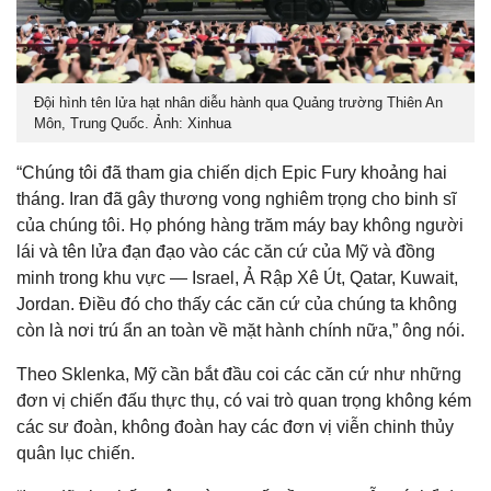
Đội hình tên lửa hạt nhân diễu hành qua Quảng trường Thiên An
Môn, Trung Quốc. Ảnh: Xinhua
“Chúng tôi đã tham gia chiến dịch Epic Fury khoảng hai
tháng. Iran đã gây thương vong nghiêm trọng cho binh sĩ
của chúng tôi. Họ phóng hàng trăm máy bay không người
lái và tên lửa đạn đạo vào các căn cứ của Mỹ và đồng
minh trong khu vực — Israel, Ả Rập Xê Út, Qatar, Kuwait,
Jordan. Điều đó cho thấy các căn cứ của chúng ta không
còn là nơi trú ẩn an toàn về mặt hành chính nữa,” ông nói.
Theo Sklenka, Mỹ cần bắt đầu coi các căn cứ như những
đơn vị chiến đấu thực thụ, có vai trò quan trọng không kém
các sư đoàn, không đoàn hay các đơn vị viễn chinh thủy
quân lục chiến.