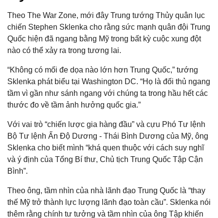
Theo The War Zone, mới đây Trung tướng Thủy quân lục
chiến Stephen Sklenka cho rằng sức mạnh quân đội Trung
Quốc hiện đã ngang bằng Mỹ trong bất kỳ cuộc xung đột
nào có thể xảy ra trong tương lai.
“Không có mối đe dọa nào lớn hơn Trung Quốc,” tướng
Sklenka phát biểu tại Washington DC. “Họ là đối thủ ngang
tầm vì gần như sánh ngang với chúng ta trong hầu hết các
thước đo về tầm ảnh hưởng quốc gia.”
Với vai trò “chiến lược gia hàng đầu” và cựu Phó Tư lệnh
Bộ Tư lệnh Ấn Độ Dương - Thái Bình Dương của Mỹ, ông
Sklenka cho biết mình “khá quen thuộc với cách suy nghĩ
và ý định của Tổng Bí thư, Chủ tịch Trung Quốc Tập Cận
Bình”.
Theo ông, tầm nhìn của nhà lãnh đạo Trung Quốc là “thay
thế Mỹ trở thành lực lượng lãnh đạo toàn cầu”. Sklenka nói
thêm rằng chính tư tưởng và tầm nhìn của ông Tập khiến