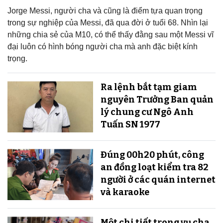
Jorge Messi, người cha và cũng là điểm tựa quan trọng
trong sự nghiệp của Messi, đã qua đời ở tuổi 68. Nhìn lại
những chia sẻ của M10, có thể thấy đằng sau một Messi vĩ
đại luôn có hình bóng người cha mà anh đặc biệt kính
trọng.
Ra lệnh bắt tạm giam
nguyên Trưởng Ban quản
lý chung cư Ngô Anh
Tuấn SN 1977
Đúng 00h20 phút, công
an đồng loạt kiểm tra 82
người ở các quán internet
và karaoke
Một chi tiết trong vụ cha