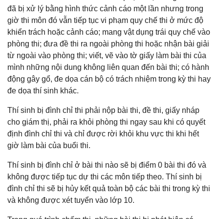
đã bị xử lý bằng hình thức cảnh cáo một lần nhưng trong
giờ thi môn đó vẫn tiếp tục vi phạm quy chế thi ở mức độ
khiển trách hoặc cảnh cáo; mang vật dụng trái quy chế vào
phòng thi; đưa đề thi ra ngoài phòng thi hoặc nhận bài giải
từ ngoài vào phòng thi; viết, vẽ vào tờ giấy làm bài thi của
mình những nội dung không liên quan đến bài thi; có hành
động gây gổ, đe dọa cán bộ có trách nhiệm trong kỳ thi hay
đe dọa thí sinh khác.
Thí sinh bị đình chỉ thi phải nộp bài thi, đề thi, giấy nháp
cho giám thị, phải ra khỏi phòng thi ngay sau khi có quyết
định đình chỉ thi và chỉ được rời khỏi khu vực thi khi hết
giờ làm bài của buổi thi.
Thí sinh bị đình chỉ ở bài thi nào sẽ bị điểm 0 bài thi đó và
không được tiếp tục dự thi các môn tiếp theo. Thí sinh bị
đình chỉ thi sẽ bị hủy kết quả toàn bộ các bài thi trong kỳ thi
và không được xét tuyển vào lớp 10.