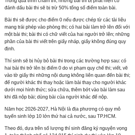
Trong quá trình chấm thi, những bài thi bị phát hiện có
đánh dấu bài thi sẽ bị trừ 50% tổng số điểm toàn bài.
Bài thi sẽ được cho điểm 0 nếu được chép từ các tài liệu
mang trái phép vào phòng thi; có hai bài làm trở lên đối với
một bài thi; bài thi có chữ viết của hai người trở lên; những
phần của bài thi viết trên giấy nháp, giấy không đúng quy
định.
Thí sinh sẽ bị hủy bỏ bài thi trong các trường hợp sau: có
hai bài thi trở lên bị điểm 0 do vi phạm quy chế thi; viết, vẽ
vào tờ giấy thi những nội dung không liên quan đến bài thi;
để người khác thi thay hoặc làm bài thay cho người khác
dưới mọi hình thức; sửa chữa, thêm bớt vào bài làm sau
khi đã nộp bài; dùng bài của người khác để nộp.
Năm học 2026-2027, Hà Nội là địa phương có quy mô
tuyển sinh lớp 10 lớn thứ hai cả nước, sau TP.HCM.
Theo đó, dựa trên số lượng thí sinh đăng ký nguyện vọng