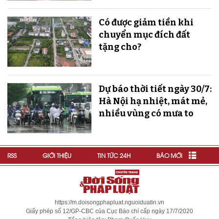
Có được giảm tiền khi
chuyển mục đích đất
tặng cho?
Dự báo thời tiết ngày 30/7:
Hà Nội hạ nhiệt, mát mẻ,
nhiều vùng có mưa to
RSS
GIỚI THIỆU
TIN TỨC 24H
BÁO MỚI
https://m.doisongphapluat.nguoiduatin.vn
Giấy phép số 12/GP-CBC của Cục Báo chí cấp ngày 17/7/2020