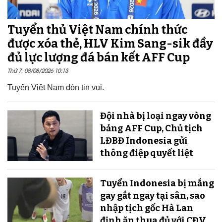
Tuyển thủ Việt Nam chính thức
được xóa thẻ, HLV Kim Sang-sik đầy
đủ lực lượng đá bán kết AFF Cup
Thứ 7, 08/08/2026 10:13
Tuyển Việt Nam đón tin vui.
Đội nhà bị loại ngay vòng
bảng AFF Cup, Chủ tịch
LĐBĐ Indonesia gửi
thông điệp quyết liệt
Tuyển Indonesia bị mắng
gay gắt ngay tại sân, sao
nhập tịch gốc Hà Lan
định ăn thua đủ với CĐV