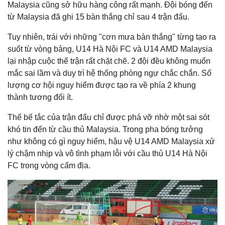
Malaysia cũng sở hữu hàng công rất mạnh. Đội bóng đến
từ Malaysia đã ghi 15 bàn thắng chỉ sau 4 trận đấu.
Tuy nhiên, trái với những "cơn mưa bàn thắng" từng tạo ra
suốt từ vòng bảng, U14 Hà Nội FC và U14 AMD Malaysia
lại nhập cuộc thế trận rất chặt chẽ. 2 đội đều không muốn
mắc sai lầm và duy trì hệ thống phòng ngự chắc chắn. Số
lượng cơ hội nguy hiểm được tạo ra về phía 2 khung
thành tương đối ít.
Thế bế tắc của trận đấu chỉ được phá vỡ nhờ một sai sót
khó tin đến từ cầu thủ Malaysia. Trong pha bóng tưởng
như không có gì nguy hiểm, hậu vệ U14 AMD Malaysia xử
lý chậm nhịp và vô tình phạm lỗi với cầu thủ U14 Hà Nội
FC trong vòng cấm địa.