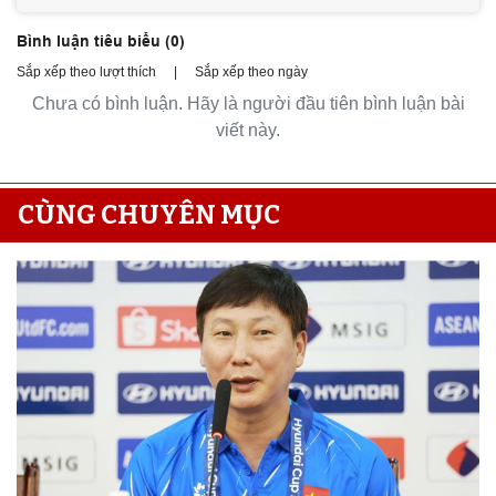
Bình luận tiêu biểu (
0
)
Sắp xếp theo lượt thích
|
Sắp xếp theo ngày
Chưa có bình luận. Hãy là người đầu tiên bình luận bài
viết này.
CÙNG CHUYÊN MỤC