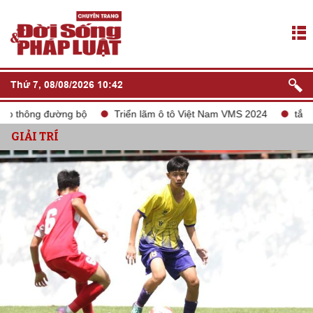
Thứ 7, 08/08/2026 10:42
 thông đường bộ
Triển lãm ô tô Việt Nam VMS 2024
tắt sóng
GIẢI TRÍ