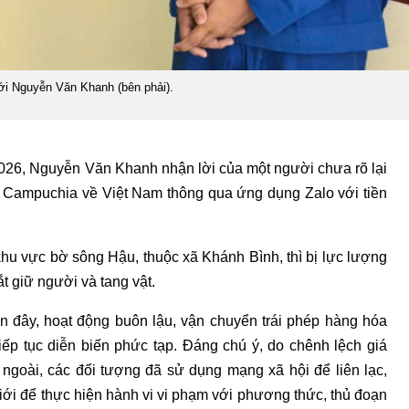
với Nguyễn Văn Khanh (bên phải).
2026, Nguyễn Văn Khanh nhận lời của một người chưa rõ lại
ừ Campuchia về Việt Nam thông qua ứng dụng Zalo với tiền
u vực bờ sông Hậu, thuộc xã Khánh Bình, thì bị lực lượng
t giữ người và tang vật.
n đây, hoạt động buôn lậu, vận chuyển trái phép hàng hóa
tiếp tục diễn biến phức tạp. Đáng chú ý, do chênh lệch giá
ngoài, các đối tượng đã sử dụng mạng xã hội để liên lạc,
giới để thực hiện hành vi vi phạm với phương thức, thủ đoạn