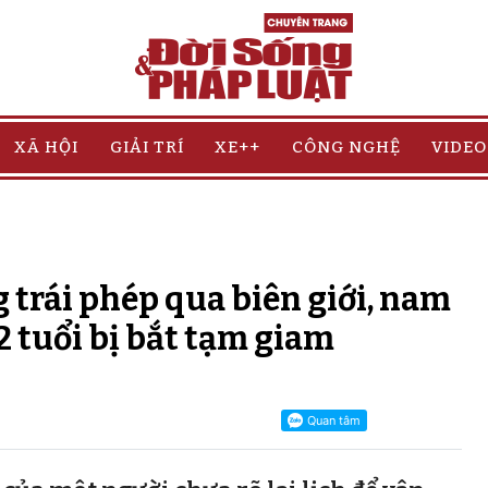
XÃ HỘI
GIẢI TRÍ
XE++
CÔNG NGHỆ
VIDEO
trái phép qua biên giới, nam
2 tuổi bị bắt tạm giam