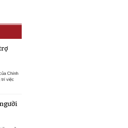
trợ
 của Chính
trí việc
 người