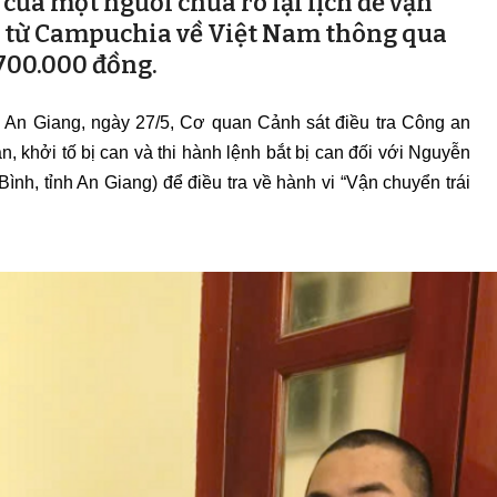
ủa một người chưa rõ lại lịch để vận
 từ Campuchia về Việt Nam thông qua
 700.000 đồng.
h An Giang, ngày 27/5, Cơ quan Cảnh sát điều tra Công an
án, khởi tố bị can và thi hành lệnh bắt bị can đối với Nguyễn
nh, tỉnh An Giang) để điều tra về hành vi “Vận chuyển trái