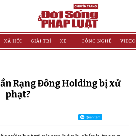
XÃ HỘI
GIẢI TRÍ
XE++
CÔNG NGHỆ
VIDEO
phần Rạng Đông Holding bị xử
phạt?