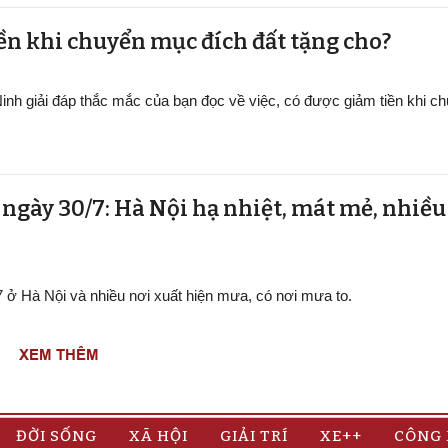
ền khi chuyển mục đích đất tặng cho?
inh giải đáp thắc mắc của bạn đọc về việc, có được giảm tiền khi 
t ngày 30/7: Hà Nội hạ nhiệt, mát mẻ, nhiề
/7 ở Hà Nội và nhiều nơi xuất hiện mưa, có nơi mưa to.
XEM THÊM
ĐỜI SỐNG
XÃ HỘI
GIẢI TRÍ
XE++
CÔNG