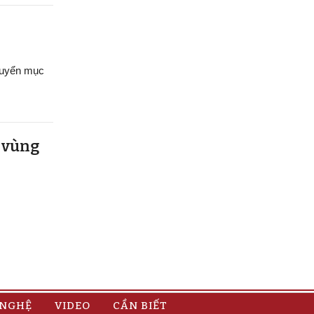
chuyển mục
u vùng
 NGHỆ
VIDEO
CẦN BIẾT