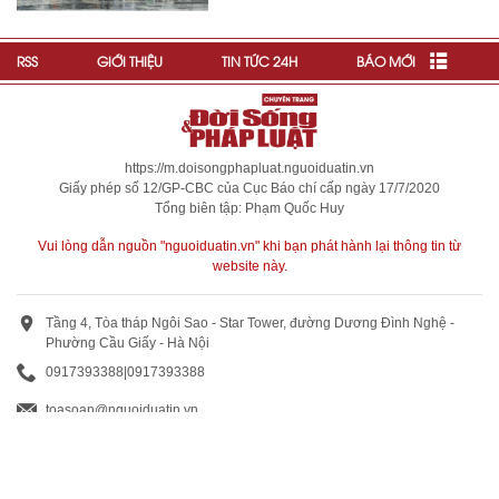
RSS
GIỚI THIỆU
TIN TỨC 24H
BÁO MỚI
https://m.doisongphapluat.nguoiduatin.vn
Giấy phép số 12/GP-CBC của Cục Báo chí cấp ngày 17/7/2020
Tổng biên tập: Phạm Quốc Huy
Vui lòng dẫn nguồn "nguoiduatin.vn" khi bạn phát hành lại thông tin từ
website này.
Tầng 4, Tòa tháp Ngôi Sao - Star Tower, đường Dương Đình Nghệ -
Phường Cầu Giấy - Hà Nội
0917393388
|
0917393388
toasoan@nguoiduatin.vn
BÁO GIÁ QUẢNG CÁO