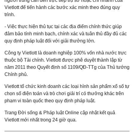
người trúng cần đến trực tiếp trụ sở hoặc chi nhánh của
Vietlott để tiến hành các bước xác minh theo đúng quy
trình.
- Việc thực hiện thủ tục tại các địa điểm chính thức giúp
đảm bảo tính minh bạch, chính xác và tuân thủ đầy đủ các
quy định pháp luật đối với giải thưởng lớn.
Công ty Vietlott là doanh nghiệp 100% vốn nhà nước trực
thuộc bộ Tài chính. Vietlott được phê duyệt thành lập từ
năm 2011 theo Quyết định số 1109/QĐ-TTg của Thủ tướng
Chính phủ.
Vietlott tổ chức kinh doanh các loại hình sản phẩm xổ số tự
chọn số điện toán và trò chơi giải trí có thưởng khác trên
phạm vi toàn quốc theo quy định pháp luật.
Trang Đời sống & Pháp luật Online cập nhật kết quả
Vietlott mới nhất trong 24 giờ qua.