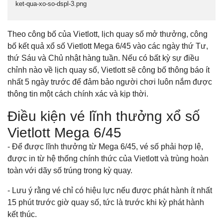
ket-qua-xo-so-dspl-3.png
Theo công bố của Vietlott, lịch quay số mở thưởng, công
bố kết quả xổ số Vietlott Mega 6/45 vào các ngày thứ Tư,
thứ Sáu và Chủ nhật hàng tuần. Nếu có bất kỳ sự điều
chỉnh nào về lịch quay số, Vietlott sẽ công bố thông báo ít
nhất 5 ngày trước để đảm bảo người chơi luôn nắm được
thông tin một cách chính xác và kịp thời.
Điều kiện vé lĩnh thưởng xổ số
Vietlott Mega 6/45
- Để được lĩnh thưởng từ Mega 6/45, vé số phải hợp lệ,
được in từ hệ thống chính thức của Vietlott và trùng hoàn
toàn với dãy số trúng trong kỳ quay.
- Lưu ý rằng vé chỉ có hiệu lực nếu được phát hành ít nhất
15 phút trước giờ quay số, tức là trước khi kỳ phát hành
kết thúc.