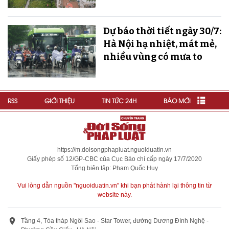
Dự báo thời tiết ngày 30/7:
Hà Nội hạ nhiệt, mát mẻ,
nhiều vùng có mưa to
RSS
GIỚI THIỆU
TIN TỨC 24H
BÁO MỚI
https://m.doisongphapluat.nguoiduatin.vn
Giấy phép số 12/GP-CBC của Cục Báo chí cấp ngày 17/7/2020
Tổng biên tập: Phạm Quốc Huy
Vui lòng dẫn nguồn "nguoiduatin.vn" khi bạn phát hành lại thông tin từ
website này.
Tầng 4, Tòa tháp Ngôi Sao - Star Tower, đường Dương Đình Nghệ -