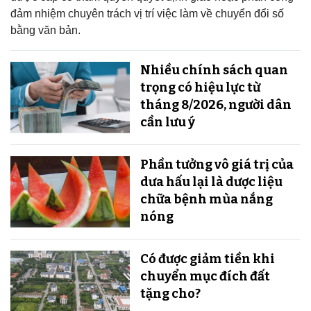
đảm nhiệm chuyên trách vị trí việc làm về chuyển đổi số
bằng văn bản.
Nhiều chính sách quan
trọng có hiệu lực từ
tháng 8/2026, người dân
cần lưu ý
Phần tưởng vô giá trị của
dưa hấu lại là dược liệu
chữa bệnh mùa nắng
nóng
Có được giảm tiền khi
chuyển mục đích đất
tặng cho?