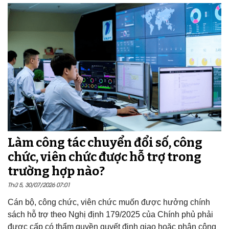
Làm công tác chuyển đổi số, công
chức, viên chức được hỗ trợ trong
trường hợp nào?
Thứ 5, 30/07/2026 07:01
Cán bộ, công chức, viên chức muốn được hưởng chính
sách hỗ trợ theo Nghị định 179/2025 của Chính phủ phải
được cấp có thẩm quyền quyết định giao hoặc phân công