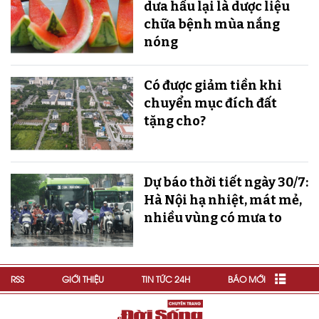
dưa hấu lại là dược liệu
chữa bệnh mùa nắng
nóng
Có được giảm tiền khi
chuyển mục đích đất
tặng cho?
Dự báo thời tiết ngày 30/7:
Hà Nội hạ nhiệt, mát mẻ,
nhiều vùng có mưa to
RSS
GIỚI THIỆU
TIN TỨC 24H
BÁO MỚI