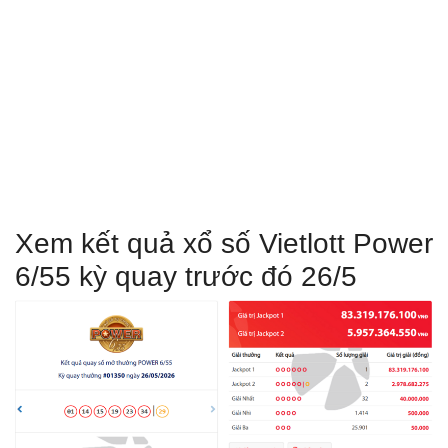
Xem kết quả xổ số Vietlott Power
6/55 kỳ quay trước đó 26/5