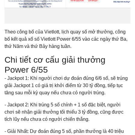
Theo công bố của Vietlott, lịch quay số mở thưởng, công
bố kết quả xổ số Vietlott Power 6/55 vào các ngày thứ Ba,
thứ Năm và thứ Bảy hàng tuần.
Chi tiết cơ cấu giải thưởng
Power 6/55
- Jackpot 1: Khi người chơi dự đoán đúng 6/6 số, sẽ trúng
giải Jackpot 1 có giá trị khởi điểm từ 30 tỷ đồng, tiếp tục
tăng sau mỗi kỳ quay nếu chưa có người trúng.
- Jackpot 2: Khi trúng 5 số chính + 1 số đặc biệt, người
chơi sẽ nhận giải thưởng tối thiểu 3 tỷ đồng, cũng được
tích lũy nếu chưa có người chiến thắng.
- Giải Nhất: Dự đoán đúng 5 số, phần thưởng là 40 triệu