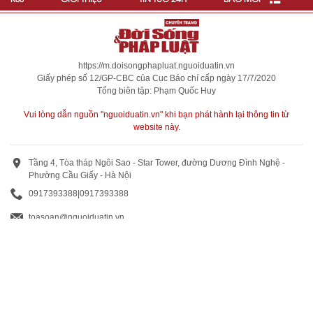
https://m.doisongphapluat.nguoiduatin.vn
Giấy phép số 12/GP-CBC của Cục Báo chí cấp ngày 17/7/2020
Tổng biên tập: Phạm Quốc Huy
Vui lòng dẫn nguồn "nguoiduatin.vn" khi bạn phát hành lại thông tin từ
website này.
Tầng 4, Tòa tháp Ngôi Sao - Star Tower, đường Dương Đình Nghệ -
Phường Cầu Giấy - Hà Nội
0917393388
|
0917393388
toasoan@nguoiduatin.vn
BÁO GIÁ QUẢNG CÁO
Truyền thông và quảng cáo : 0824 799 799