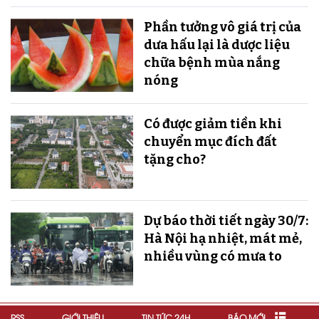
Phần tưởng vô giá trị của
dưa hấu lại là dược liệu
chữa bệnh mùa nắng
nóng
Có được giảm tiền khi
chuyển mục đích đất
tặng cho?
Dự báo thời tiết ngày 30/7:
Hà Nội hạ nhiệt, mát mẻ,
nhiều vùng có mưa to
RSS
GIỚI THIỆU
TIN TỨC 24H
BÁO MỚI