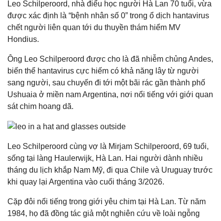
Leo Schilperoord, nhà điểu học người Hà Lan 70 tuổi, vừa
được xác định là “bệnh nhân số 0” trong ổ dịch hantavirus
chết người liên quan tới du thuyền thám hiểm MV
Hondius.
Ông Leo Schilperoord được cho là đã nhiễm chủng Andes,
biến thể hantavirus cực hiếm có khả năng lây từ người
sang người, sau chuyến đi tới một bãi rác gần thành phố
Ushuaia ở miền nam Argentina, nơi nổi tiếng với giới quan
sát chim hoang dã.
Leo Schilperoord cùng vợ là Mirjam Schilperoord, 69 tuổi,
sống tại làng Haulerwijk, Hà Lan. Hai người dành nhiều
tháng du lịch khắp Nam Mỹ, đi qua Chile và Uruguay trước
khi quay lại Argentina vào cuối tháng 3/2026.
Cặp đôi nổi tiếng trong giới yêu chim tại Hà Lan. Từ năm
1984, họ đã đồng tác giả một nghiên cứu về loài ngỗng