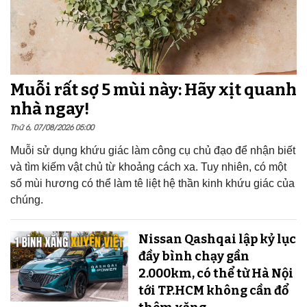
Muỗi rất sợ 5 mùi này: Hãy xịt quanh
nhà ngay!
Thứ 6, 07/08/2026 05:00
Muỗi sử dụng khứu giác làm công cụ chủ đạo để nhận biết
và tìm kiếm vật chủ từ khoảng cách xa. Tuy nhiên, có một
số mùi hương có thể làm tê liệt hệ thần kinh khứu giác của
chúng.
Nissan Qashqai lập kỷ lục
đầy bình chạy gần
2.000km, có thể từ Hà Nội
tới TP.HCM không cần đổ