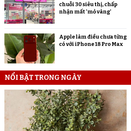
chuỗi 30 siêu thị, chấp
nhận mất 'mỏ vàng'
Apple làm điều chưa từng
có với iPhone 18 Pro Max
NỔI BẬT TRONG NGÀY