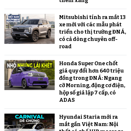
thêm xăng
Mitsubishi tính ra mắt 13
xe mới với các mẫu phát
triển cho thị trường ĐNÁ,
có cả dòng chuyên off-
road
Honda Super One chốt
giá quy đổi hơn 640 triệu
đồng trong ĐNÁ: Ngang
cỡ Morning, động cơ điện,
hộp số giả lập 7 cấp, có
ADAS
Hyundai Staria mới ra
mắt gần Việt Nam: Nội