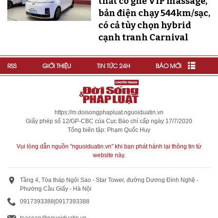
thất có ghế VIP massage,
bản điện chạy 544km/sạc,
có cả tùy chọn hybrid
cạnh tranh Carnival
RSS
GIỚI THIỆU
TIN TỨC 24H
BÁO MỚI
https://m.doisongphapluat.nguoiduatin.vn
Giấy phép số 12/GP-CBC của Cục Báo chí cấp ngày 17/7/2020
Tổng biên tập: Phạm Quốc Huy
Vui lòng dẫn nguồn "nguoiduatin.vn" khi bạn phát hành lại thông tin từ
website này.
Tầng 4, Tòa tháp Ngôi Sao - Star Tower, đường Dương Đình Nghệ -
Phường Cầu Giấy - Hà Nội
0917393388
|
0917393388