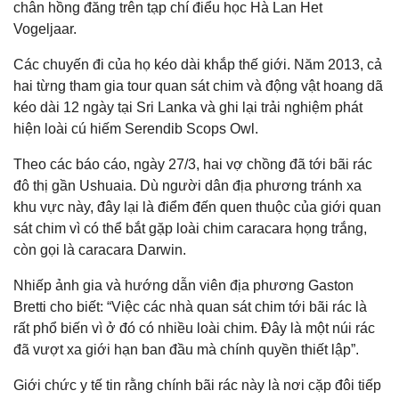
chân hồng đăng trên tạp chí điểu học Hà Lan Het
Vogeljaar.
Các chuyến đi của họ kéo dài khắp thế giới. Năm 2013, cả
hai từng tham gia tour quan sát chim và động vật hoang dã
kéo dài 12 ngày tại Sri Lanka và ghi lại trải nghiệm phát
hiện loài cú hiếm Serendib Scops Owl.
Theo các báo cáo, ngày 27/3, hai vợ chồng đã tới bãi rác
đô thị gần Ushuaia. Dù người dân địa phương tránh xa
khu vực này, đây lại là điểm đến quen thuộc của giới quan
sát chim vì có thể bắt gặp loài chim caracara họng trắng,
còn gọi là caracara Darwin.
Nhiếp ảnh gia và hướng dẫn viên địa phương Gaston
Bretti cho biết: “Việc các nhà quan sát chim tới bãi rác là
rất phổ biến vì ở đó có nhiều loài chim. Đây là một núi rác
đã vượt xa giới hạn ban đầu mà chính quyền thiết lập”.
Giới chức y tế tin rằng chính bãi rác này là nơi cặp đôi tiếp