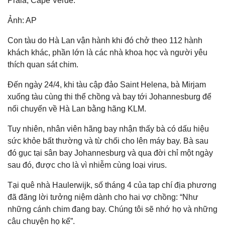
Ảnh: AP
Con tàu do Hà Lan vận hành khi đó chở theo 112 hành
khách khác, phần lớn là các nhà khoa học và người yêu
thích quan sát chim.
Đến ngày 24/4, khi tàu cập đảo Saint Helena, bà Mirjam
xuống tàu cùng thi thể chồng và bay tới Johannesburg để
nối chuyến về Hà Lan bằng hãng KLM.
Tuy nhiên, nhân viên hãng bay nhận thấy bà có dấu hiệu
sức khỏe bất thường và từ chối cho lên máy bay. Bà sau
đó gục tại sân bay Johannesburg và qua đời chỉ một ngày
sau đó, được cho là vì nhiễm cùng loại virus.
Tại quê nhà Haulerwijk, số tháng 4 của tạp chí địa phương
đã đăng lời tưởng niệm dành cho hai vợ chồng: “Như
những cánh chim đang bay. Chúng tôi sẽ nhớ họ và những
câu chuyện họ kể”.