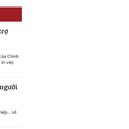
trợ
 của Chính
trí việc
 người
hiệp... sẽ