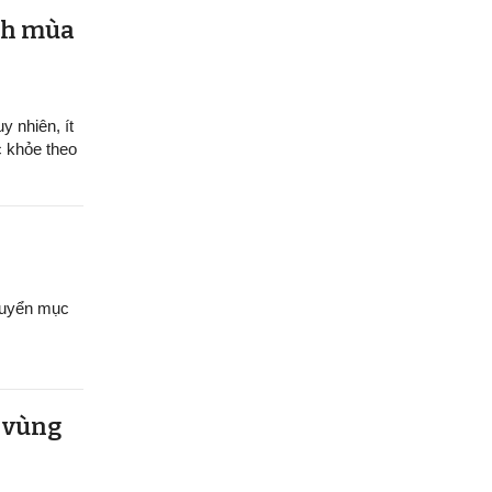
ệnh mùa
y nhiên, ít
c khỏe theo
chuyển mục
u vùng