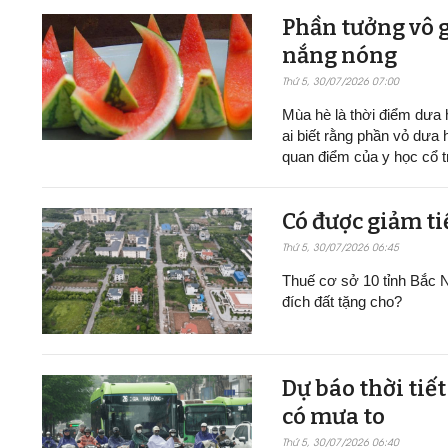
Phần tưởng vô g
nắng nóng
Thứ 5, 30/07/2026 07:00
Mùa hè là thời điểm dưa h
ai biết rằng phần vỏ dưa 
quan điểm của y học cổ t
Có được giảm ti
Thứ 5, 30/07/2026 06:45
Thuế cơ sở 10 tỉnh Bắc N
đích đất tặng cho?
Dự báo thời tiế
có mưa to
Thứ 5, 30/07/2026 06:40