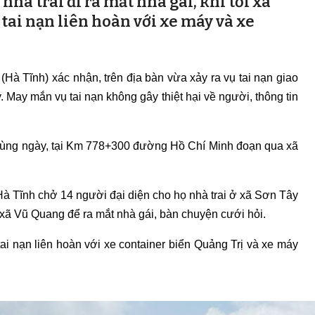
nhà trai đi ra mắt nhà gái, khi tới xã
 tai nạn liên hoàn với xe máy và xe
Hà Tĩnh) xác nhận, trên địa bàn vừa xảy ra vụ tai nạn giao
 May mắn vụ tai nạn không gây thiệt hại về người, thông tin
 cùng ngày, tại Km 778+300 đường Hồ Chí Minh đoạn qua xã
 Hà Tĩnh chở 14 người đại diện cho họ nhà trai ở xã Sơn Tây
xã Vũ Quang để ra mắt nhà gái, bàn chuyện cưới hỏi.
 tai nạn liên hoàn với xe container biển Quảng Trị và xe máy