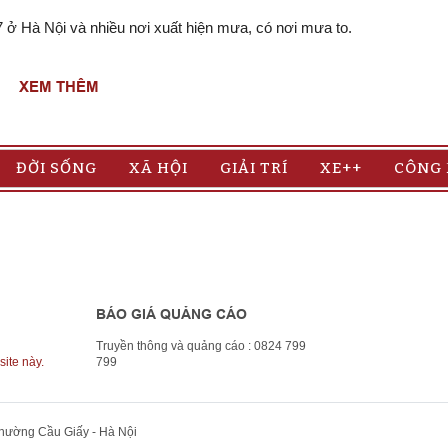
/7 ở Hà Nội và nhiều nơi xuất hiện mưa, có nơi mưa to.
XEM THÊM
ĐỜI SỐNG
XÃ HỘI
GIẢI TRÍ
XE++
CÔNG
BÁO GIÁ QUẢNG CÁO
Truyền thông và quảng cáo : 0824 799
site này.
799
Phường Cầu Giấy - Hà Nội