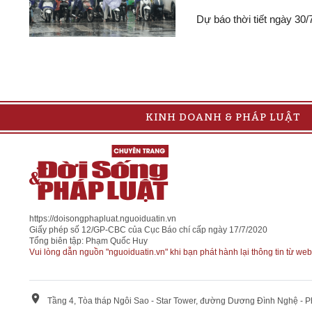
Dự báo thời tiết ngày 30
KINH DOANH & PHÁP LUẬT
https://doisongphapluat.nguoiduatin.vn
Giấy phép số 12/GP-CBC của Cục Báo chí cấp ngày 17/7/2020
Tổng biên tập: Phạm Quốc Huy
Vui lòng dẫn nguồn "nguoiduatin.vn" khi bạn phát hành lại thông tin từ web
Tầng 4, Tòa tháp Ngôi Sao - Star Tower, đường Dương Đình Nghệ - 