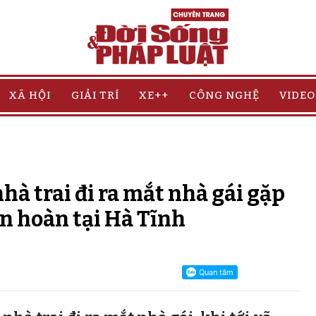
XÃ HỘI
GIẢI TRÍ
XE++
CÔNG NGHỆ
VIDEO
hà trai đi ra mắt nhà gái gặp
ên hoàn tại Hà Tĩnh