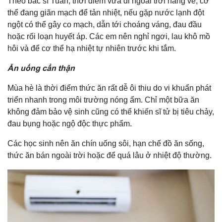
Theo bác sĩ Tuấn, thời điểm vừa đi ngoài trời nắng về, cơ
thể đang giãn mạch để tản nhiệt, nếu gặp nước lạnh đột
ngột có thể gây co mạch, dẫn tới choáng váng, đau đầu
hoặc rối loạn huyết áp. Các em nên nghỉ ngơi, lau khô mồ
hôi và để cơ thể hạ nhiệt tự nhiên trước khi tắm.
Ăn uống cẩn thận
Mùa hè là thời điểm thức ăn rất dễ ôi thiu do vi khuẩn phát
triển nhanh trong môi trường nóng ẩm. Chỉ một bữa ăn
không đảm bảo vệ sinh cũng có thể khiến sĩ tử bị tiêu chảy,
đau bụng hoặc ngộ độc thực phẩm.
Các học sinh nên ăn chín uống sôi, hạn chế đồ ăn sống,
thức ăn bán ngoài trời hoặc để quá lâu ở nhiệt độ thường.