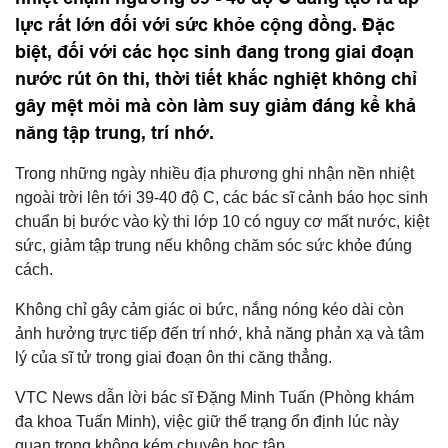
lực rất lớn đối với sức khỏe cộng đồng. Đặc
biệt, đối với các học sinh đang trong giai đoạn
nước rút ôn thi, thời tiết khắc nghiệt không chỉ
gây mệt mỏi mà còn làm suy giảm đáng kể khả
năng tập trung, trí nhớ.
Trong những ngày nhiều địa phương ghi nhận nền nhiệt
ngoài trời lên tới 39-40 độ C, các bác sĩ cảnh báo học sinh
chuẩn bị bước vào kỳ thi lớp 10 có nguy cơ mất nước, kiệt
sức, giảm tập trung nếu không chăm sóc sức khỏe đúng
cách.
Không chỉ gây cảm giác oi bức, nắng nóng kéo dài còn
ảnh hưởng trực tiếp đến trí nhớ, khả năng phản xạ và tâm
lý của sĩ tử trong giai đoạn ôn thi căng thẳng.
VTC News dẫn lời bác sĩ Đặng Minh Tuấn (Phòng khám
đa khoa Tuấn Minh), việc giữ thể trạng ổn định lúc này
quan trọng không kém chuyện học tập.