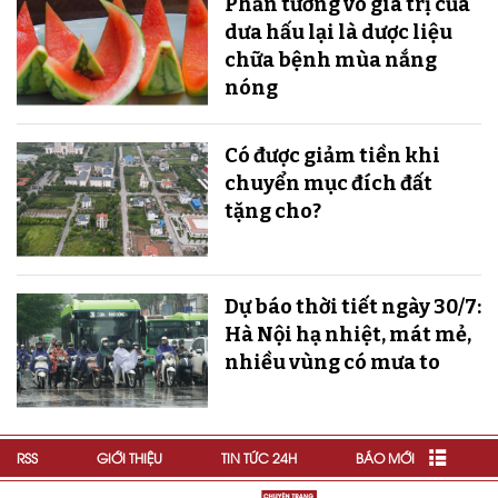
Phần tưởng vô giá trị của
dưa hấu lại là dược liệu
chữa bệnh mùa nắng
nóng
Có được giảm tiền khi
chuyển mục đích đất
tặng cho?
Dự báo thời tiết ngày 30/7:
Hà Nội hạ nhiệt, mát mẻ,
nhiều vùng có mưa to
RSS
GIỚI THIỆU
TIN TỨC 24H
BÁO MỚI