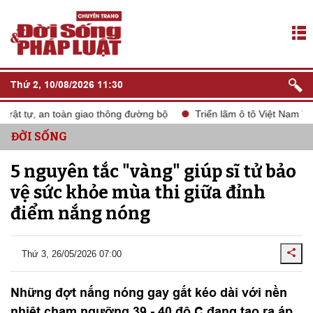
Thứ 2, 10/08/2026 11:30
 tự, an toàn giao thông đường bộ
Triển lãm ô tô Việt Nam VMS 2
ĐỜI SỐNG
5 nguyên tắc "vàng" giúp sĩ tử bảo
vệ sức khỏe mùa thi giữa đỉnh
điểm nắng nóng
Thứ 3, 26/05/2026 07:00
Những đợt nắng nóng gay gắt kéo dài với nền
nhiệt chạm ngưỡng 39 - 40 độ C đang tạo ra áp