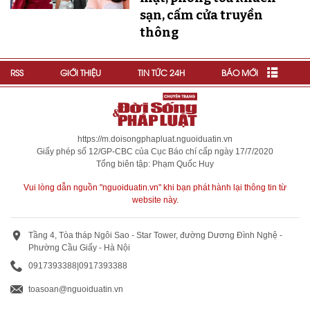
sạn, cấm cửa truyền
thông
RSS
GIỚI THIỆU
TIN TỨC 24H
BÁO MỚI
https://m.doisongphapluat.nguoiduatin.vn
Giấy phép số 12/GP-CBC của Cục Báo chí cấp ngày 17/7/2020
Tổng biên tập: Phạm Quốc Huy
Vui lòng dẫn nguồn "nguoiduatin.vn" khi bạn phát hành lại thông tin từ
website này.
Tầng 4, Tòa tháp Ngôi Sao - Star Tower, đường Dương Đình Nghệ -
Phường Cầu Giấy - Hà Nội
0917393388
|
0917393388
toasoan@nguoiduatin.vn