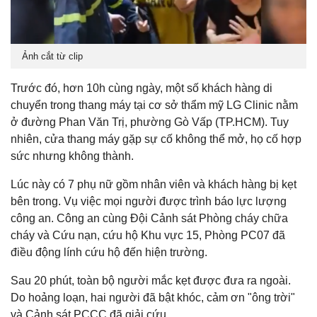
Ảnh cắt từ clip
Trước đó, hơn 10h cùng ngày, một số khách hàng di
chuyển trong thang máy tại cơ sở thẩm mỹ LG Clinic nằm
ở đường Phan Văn Trị, phường Gò Vấp (TP.HCM). Tuy
nhiên, cửa thang máy gặp sự cố không thể mở, họ cố hợp
sức nhưng không thành.
Lúc này có 7 phụ nữ gồm nhân viên và khách hàng bị kẹt
bên trong. Vụ việc mọi người được trình báo lực lượng
công an. Công an cùng Đội Cảnh sát Phòng cháy chữa
cháy và Cứu nạn, cứu hộ Khu vực 15, Phòng PC07 đã
điều động lính cứu hộ đến hiện trường.
Sau 20 phút, toàn bộ người mắc kẹt được đưa ra ngoài.
Do hoảng loạn, hai người đã bật khóc, cảm ơn "ông trời"
và Cảnh sát PCCC đã giải cứu.