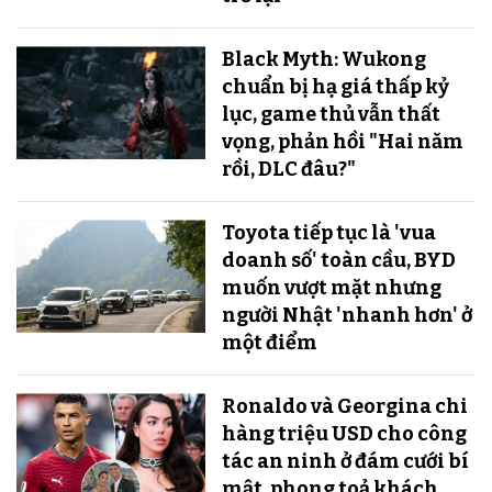
Black Myth: Wukong
chuẩn bị hạ giá thấp kỷ
lục, game thủ vẫn thất
vọng, phản hồi "Hai năm
rồi, DLC đâu?"
Toyota tiếp tục là 'vua
doanh số' toàn cầu, BYD
muốn vượt mặt nhưng
người Nhật 'nhanh hơn' ở
một điểm
Ronaldo và Georgina chi
hàng triệu USD cho công
tác an ninh ở đám cưới bí
mật, phong toả khách