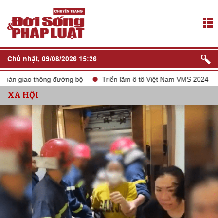
Chủ nhật, 09/08/2026 15:26
àn giao thông đường bộ
Triển lãm ô tô Việt Nam VMS 2024
t
XÃ HỘI