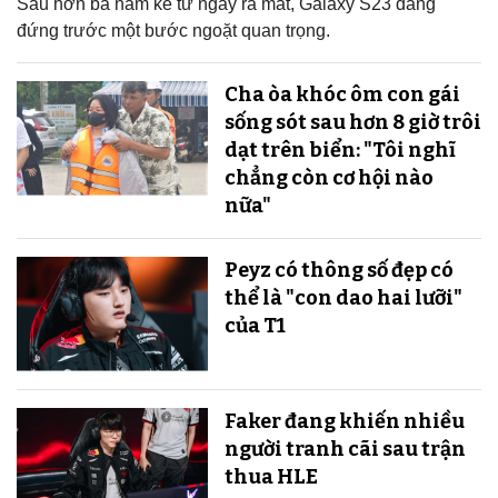
Sau hơn ba năm kể từ ngày ra mắt, Galaxy S23 đang
đứng trước một bước ngoặt quan trọng.
Cha òa khóc ôm con gái
sống sót sau hơn 8 giờ trôi
dạt trên biển: "Tôi nghĩ
chẳng còn cơ hội nào
nữa"
Peyz có thông số đẹp có
thể là "con dao hai lưỡi"
của T1
Faker đang khiến nhiều
người tranh cãi sau trận
thua HLE