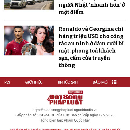
người Nhật 'nhanh hơn' ở
một điểm
Ronaldo và Georgina chi
hàng triệu USD cho công
tác an ninh ở đám cưới bí
mật, phong toả khách
sạn, cấm cửa truyền
thông
RSS
GIỚI THIỆU
TIN TỨC 24H
BÁO MỚI
https://m.doisongphapluat.nguoiduatin.vn
Giấy phép số 12/GP-CBC của Cục Báo chí cấp ngày 17/7/2020
Tổng biên tập: Phạm Quốc Huy