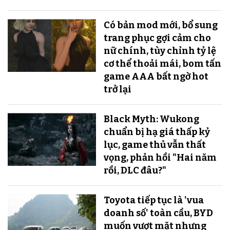
Có bản mod mới, bổ sung
trang phục gợi cảm cho
nữ chính, tùy chỉnh tỷ lệ
cơ thể thoải mái, bom tấn
game AAA bất ngờ hot
trở lại
Black Myth: Wukong
chuẩn bị hạ giá thấp kỷ
lục, game thủ vẫn thất
vọng, phản hồi "Hai năm
rồi, DLC đâu?"
Toyota tiếp tục là 'vua
doanh số' toàn cầu, BYD
muốn vượt mặt nhưng