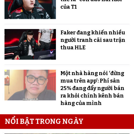
của T1
Faker đang khiến nhiều
người tranh cãi sau trận
thua HLE
Một nhà hàng nói ‘đừng
mua trên app’: Phí sàn
25% đang đẩy người bán
ra khỏi chính kênh bán
hàng của mình
NỔI BẬT TRONG NGÀY