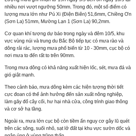
nhiều nơi vượt ngưỡng 50mm. Trong đó, một số điểm có
lượng mưa lớn như Pú Xi (Điện Biên) 51,6mm, Chiềng Ơn
(Sơn La) 51mm, Mường Lạn 1 (Sơn La) 90,2mm.
Cơ quan khí tượng dự báo trong ngày và đêm 10/5, khu
vực vùng núi và trung du Bắc Bộ tiếp tục có mưa rào và
dông rải rác, lượng mưa phổ biến từ 10 - 30mm, cục bộ có
nơi mưa to đến rất to trên 90mm.
Trong mưa dông có khả năng xuất hiện lốc, sét, mưa đá và
gió giật mạnh.
Theo cảnh báo, mưa dông kèm các hiện tượng thời tiết
cực đoan có thể ảnh hưởng đến sản xuất nông nghiệp,
làm gãy đổ cây cối, hư hại nhà cửa, công trình giao thông
và cơ sở hạ tầng.
Ngoài ra, mưa lớn cục bộ còn tiềm ẩn nguy cơ gây lũ quét
trên các sông, suối nhỏ, sạt lở đất tại khu vực sườn dốc và
ngập úng ở vùng trũng thấp.