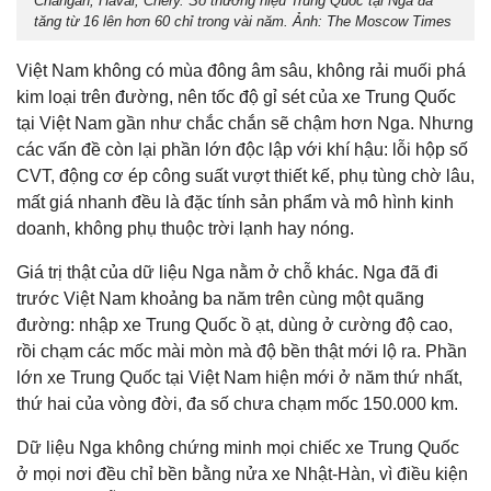
Changan, Haval, Chery. Số thương hiệu Trung Quốc tại Nga đã
tăng từ 16 lên hơn 60 chỉ trong vài năm. Ảnh: The Moscow Times
Việt Nam không có mùa đông âm sâu, không rải muối phá
kim loại trên đường, nên tốc độ gỉ sét của xe Trung Quốc
tại Việt Nam gần như chắc chắn sẽ chậm hơn Nga. Nhưng
các vấn đề còn lại phần lớn độc lập với khí hậu: lỗi hộp số
CVT, động cơ ép công suất vượt thiết kế, phụ tùng chờ lâu,
mất giá nhanh đều là đặc tính sản phẩm và mô hình kinh
doanh, không phụ thuộc trời lạnh hay nóng.
Giá trị thật của dữ liệu Nga nằm ở chỗ khác. Nga đã đi
trước Việt Nam khoảng ba năm trên cùng một quãng
đường: nhập xe Trung Quốc ồ ạt, dùng ở cường độ cao,
rồi chạm các mốc mài mòn mà độ bền thật mới lộ ra. Phần
lớn xe Trung Quốc tại Việt Nam hiện mới ở năm thứ nhất,
thứ hai của vòng đời, đa số chưa chạm mốc 150.000 km.
Dữ liệu Nga không chứng minh mọi chiếc xe Trung Quốc
ở mọi nơi đều chỉ bền bằng nửa xe Nhật-Hàn, vì điều kiện