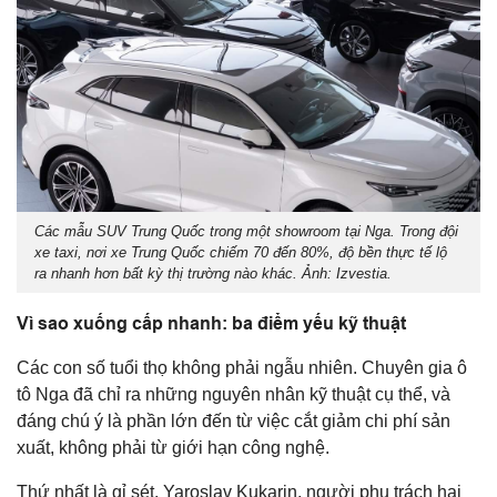
Các mẫu SUV Trung Quốc trong một showroom tại Nga. Trong đội
xe taxi, nơi xe Trung Quốc chiếm 70 đến 80%, độ bền thực tế lộ
ra nhanh hơn bất kỳ thị trường nào khác. Ảnh: Izvestia.
Vì sao xuống cấp nhanh: ba điểm yếu kỹ thuật
Các con số tuổi thọ không phải ngẫu nhiên. Chuyên gia ô
tô Nga đã chỉ ra những nguyên nhân kỹ thuật cụ thể, và
đáng chú ý là phần lớn đến từ việc cắt giảm chi phí sản
xuất, không phải từ giới hạn công nghệ.
Thứ nhất là gỉ sét. Yaroslav Kukarin, người phụ trách hai