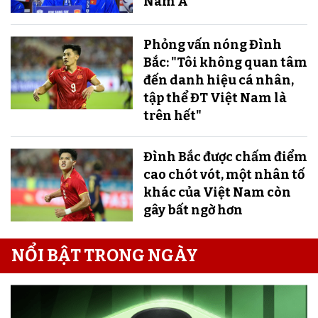
Nam Á"
Phỏng vấn nóng Đình
Bắc: "Tôi không quan tâm
đến danh hiệu cá nhân,
tập thể ĐT Việt Nam là
trên hết"
Đình Bắc được chấm điểm
cao chót vót, một nhân tố
khác của Việt Nam còn
gây bất ngờ hơn
NỔI BẬT TRONG NGÀY