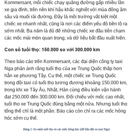
Kommersant, mỗi chiếc chạy quãng đường gấp nhiều lần
xe gia đình, trên nền khí hậu khắc nghiệt với mùa đông âm
sâu và muối rải đường. Đây là môi trường vắt kiệt một
chiếc xe nhanh nhất, cũng là nơi các điểm yếu độ bền lộ ra
sớm nhất. Ba năm là đủ để những chiếc xe đầu tiên chạm
các mốc mài mòn quan trọng, và dữ liệu bắt đầu xuất hiện.
Con số tuổi thọ: 150.000 so với 300.000 km
Theo báo cáo trên Kommersant, các đại diện công ty taxi
Nga phản ánh rằng tuổi thọ của xe Trung Quốc thấp hơn
hẳn xe phương Tây. Cụ thể, một chiếc xe Trung Quốc
trong đội taxi có tuổi thọ tương đương khoảng 150.000 km,
trong khi xe Tây Âu, Nhật, Hàn cùng điều kiện vận hành
đạt 250.000 đến 300.000 km. Đối chiếu với mốc cao nhất,
tuổi thọ xe Trung Quốc đúng bằng một nửa. Nhưng tuổi thọ
tổng thể chỉ là một phần. Báo cáo còn chỉ ra các mốc hỏng
hóc sớm cụ thể.