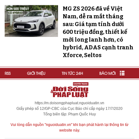
MG ZS 2026 đã về Việt
Nam, dễ ra mắt tháng
sau: Giá tạm tính dưới
600 triệu đồng, thiết kế
mới long lanh hơn, có
hybrid, ADAS cạnh tranh
Xforce, Seltos
RSS
GIỚI THIỆU
TIN TỨC 24H
BÁO MỚI
https://m.doisongphapluat.nguoiduatin.vn
Giấy phép số 12/GP-CBC của Cục Báo chí cấp ngày 17/7/2020
Tổng biên tập: Phạm Quốc Huy
Vui lòng dẫn nguồn "nguoiduatin.vn" khi bạn phát hành lại thông tin từ
website này.