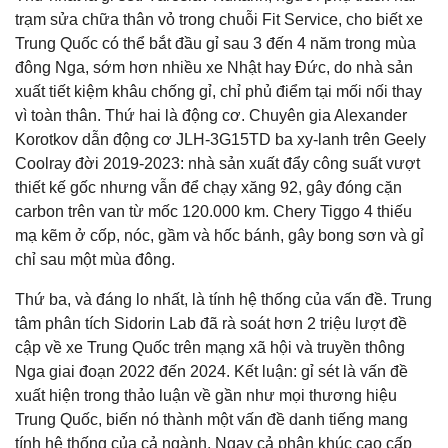
trạm sửa chữa thân vỏ trong chuỗi Fit Service, cho biết xe
Trung Quốc có thể bắt đầu gỉ sau 3 đến 4 năm trong mùa
đông Nga, sớm hơn nhiều xe Nhật hay Đức, do nhà sản
xuất tiết kiệm khâu chống gỉ, chỉ phủ điểm tại mối nối thay
vì toàn thân. Thứ hai là động cơ. Chuyên gia Alexander
Korotkov dẫn động cơ JLH-3G15TD ba xy-lanh trên Geely
Coolray đời 2019-2023: nhà sản xuất đẩy công suất vượt
thiết kế gốc nhưng vẫn để chạy xăng 92, gây đóng cặn
carbon trên van từ mốc 120.000 km. Chery Tiggo 4 thiếu
mạ kẽm ở cốp, nóc, gầm và hốc bánh, gây bong sơn và gỉ
chỉ sau một mùa đông.
Thứ ba, và đáng lo nhất, là tính hệ thống của vấn đề. Trung
tâm phân tích Sidorin Lab đã rà soát hơn 2 triệu lượt đề
cập về xe Trung Quốc trên mạng xã hội và truyền thông
Nga giai đoạn 2022 đến 2024. Kết luận: gỉ sét là vấn đề
xuất hiện trong thảo luận về gần như mọi thương hiệu
Trung Quốc, biến nó thành một vấn đề danh tiếng mang
tính hệ thống của cả ngành. Ngay cả phân khúc cao cấp