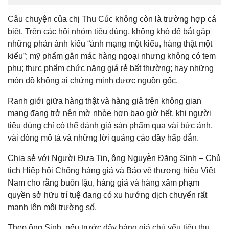
Câu chuyện của chị Thu Cúc không còn là trường hợp cá
biệt. Trên các hội nhóm tiêu dùng, không khó để bắt gặp
những phản ánh kiểu “ảnh mạng một kiểu, hàng thật một
kiểu”; mỹ phẩm gắn mác hàng ngoại nhưng không có tem
phụ; thực phẩm chức năng giá rẻ bất thường; hay những
món đồ không ai chứng minh được nguồn gốc.
Ranh giới giữa hàng thật và hàng giả trên không gian
mạng đang trở nên mờ nhòe hơn bao giờ hết, khi người
tiêu dùng chỉ có thể đánh giá sản phẩm qua vài bức ảnh,
vài dòng mô tả và những lời quảng cáo đầy hấp dẫn.
Chia sẻ với Người Đưa Tin, ông Nguyễn Đăng Sinh – Chủ
tịch Hiệp hội Chống hàng giả và Bảo vệ thương hiệu Việt
Nam cho rằng buôn lậu, hàng giả và hàng xâm phạm
quyền sở hữu trí tuệ đang có xu hướng dịch chuyển rất
mạnh lên môi trường số.
Theo ông Sinh, nếu trước đây hàng giả chủ yếu tiêu thụ