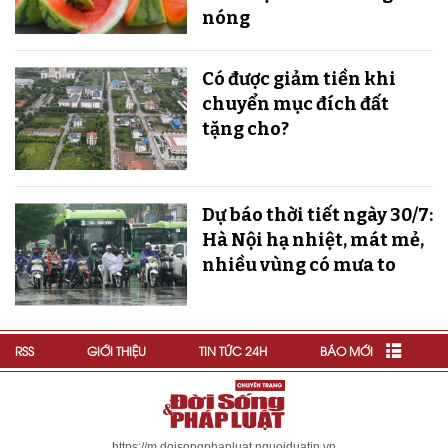
nóng
Có được giảm tiền khi
chuyển mục đích đất
tặng cho?
Dự báo thời tiết ngày 30/7:
Hà Nội hạ nhiệt, mát mẻ,
nhiều vùng có mưa to
RSS
GIỚI THIỆU
TIN TỨC 24H
BÁO MỚI
https://m.doisongphapluat.nguoiduatin.vn