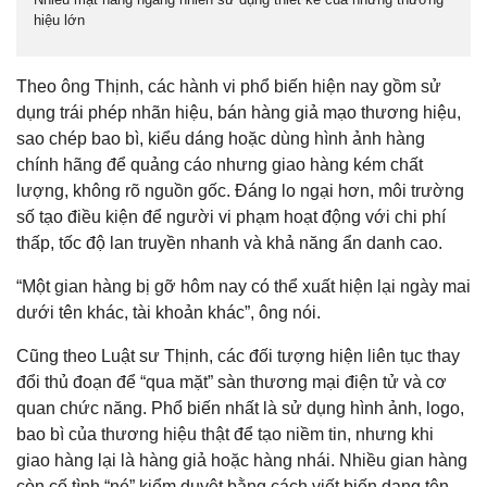
hiệu lớn
Theo ông Thịnh, các hành vi phổ biến hiện nay gồm sử
dụng trái phép nhãn hiệu, bán hàng giả mạo thương hiệu,
sao chép bao bì, kiểu dáng hoặc dùng hình ảnh hàng
chính hãng để quảng cáo nhưng giao hàng kém chất
lượng, không rõ nguồn gốc. Đáng lo ngại hơn, môi trường
số tạo điều kiện để người vi phạm hoạt động với chi phí
thấp, tốc độ lan truyền nhanh và khả năng ẩn danh cao.
“Một gian hàng bị gỡ hôm nay có thể xuất hiện lại ngày mai
dưới tên khác, tài khoản khác”, ông nói.
Cũng theo Luật sư Thịnh, các đối tượng hiện liên tục thay
đổi thủ đoạn để “qua mặt” sàn thương mại điện tử và cơ
quan chức năng. Phổ biến nhất là sử dụng hình ảnh, logo,
bao bì của thương hiệu thật để tạo niềm tin, nhưng khi
giao hàng lại là hàng giả hoặc hàng nhái. Nhiều gian hàng
còn cố tình “né” kiểm duyệt bằng cách viết biến dạng tên