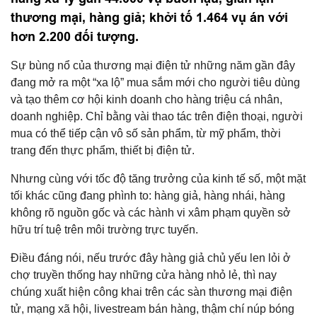
thương mại, hàng giả; khởi tố 1.464 vụ án với
hơn 2.200 đối tượng.
Sự bùng nổ của thương mại điện tử những năm gần đây
đang mở ra một “xa lộ” mua sắm mới cho người tiêu dùng
và tạo thêm cơ hội kinh doanh cho hàng triệu cá nhân,
doanh nghiệp. Chỉ bằng vài thao tác trên điện thoại, người
mua có thể tiếp cận vô số sản phẩm, từ mỹ phẩm, thời
trang đến thực phẩm, thiết bị điện tử.
Nhưng cùng với tốc độ tăng trưởng của kinh tế số, một mặt
tối khác cũng đang phình to: hàng giả, hàng nhái, hàng
không rõ nguồn gốc và các hành vi xâm phạm quyền sở
hữu trí tuệ trên môi trường trực tuyến.
Điều đáng nói, nếu trước đây hàng giả chủ yếu len lỏi ở
chợ truyền thống hay những cửa hàng nhỏ lẻ, thì nay
chúng xuất hiện công khai trên các sàn thương mại điện
tử, mạng xã hội, livestream bán hàng, thậm chí núp bóng