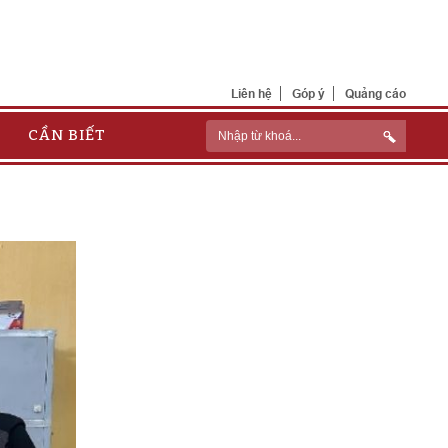
Liên hệ
Góp ý
Quảng cáo
CẦN BIẾT