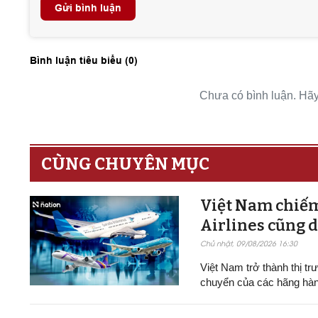
Gửi bình luận
Bình luận tiêu biểu (
0
)
Chưa có bình luận. Hãy 
CÙNG CHUYÊN MỤC
Việt Nam chiếm
Airlines cũng d
Chủ nhật, 09/08/2026 16:30
Việt Nam trở thành thị t
chuyển của các hãng hàn