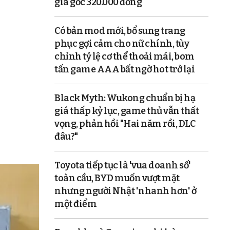
giá gốc 320.000 đồng
Có bản mod mới, bổ sung trang
phục gợi cảm cho nữ chính, tùy
chỉnh tỷ lệ cơ thể thoải mái, bom
tấn game AAA bất ngờ hot trở lại
Black Myth: Wukong chuẩn bị hạ
giá thấp kỷ lục, game thủ vẫn thất
vọng, phản hồi "Hai năm rồi, DLC
đâu?"
Toyota tiếp tục là 'vua doanh số'
toàn cầu, BYD muốn vượt mặt
nhưng người Nhật 'nhanh hơn' ở
một điểm