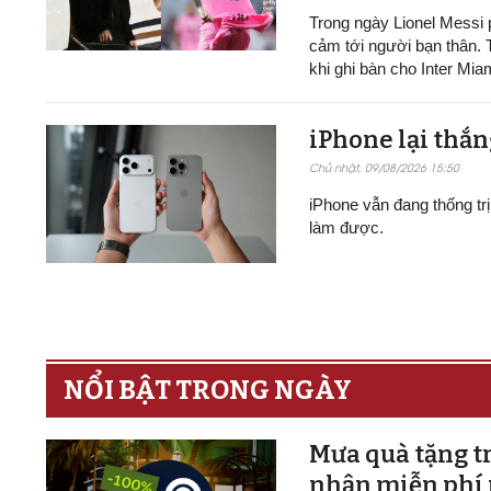
Trong ngày Lionel Messi p
cảm tới người bạn thân. 
khi ghi bàn cho Inter Mia
iPhone lại thắn
Chủ nhật, 09/08/2026 15:50
iPhone vẫn đang thống tr
làm được.
NỔI BẬT TRONG NGÀY
Mưa quà tặng tr
nhận miễn phí 