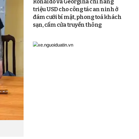
Ronaldo và Georgina chi hàng
triệu USD cho công tác an ninh ở
đám cưới bí mật, phong toả khách
sạn, cấm cửa truyền thông