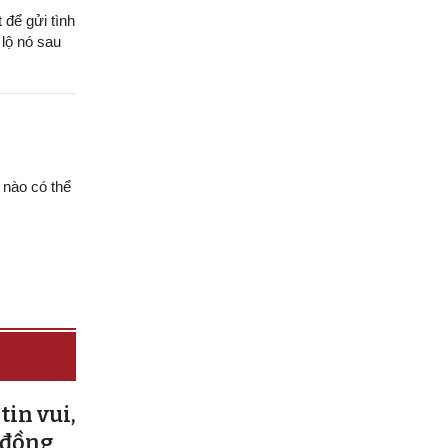
 để gửi tình
 lộ nó sau
 nào có thể
tin vui,
 đồng