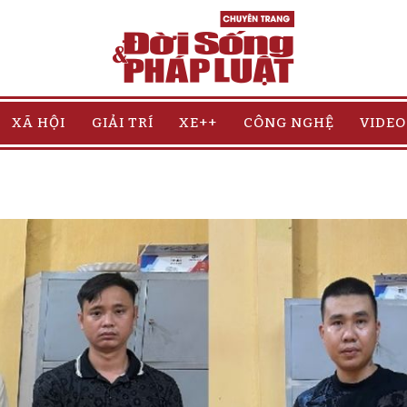
XÃ HỘI
GIẢI TRÍ
XE++
CÔNG NGHỆ
VIDEO