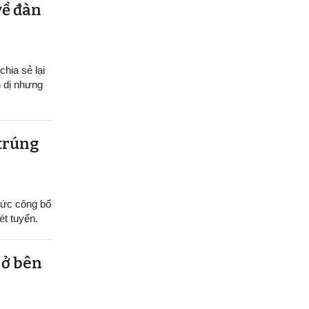
về đàn
hia sẻ lại
n dị nhưng
 trúng
hức công bố
t tuyển.
 ở bên