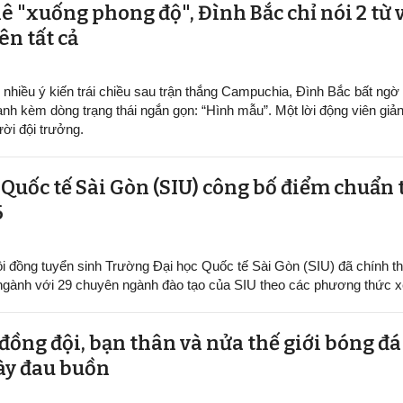
ê "xuống phong độ", Đình Bắc chỉ nói 2 từ 
ên tất cả
nhiều ý kiến trái chiều sau trận thắng Campuchia, Đình Bắc bất ngờ c
anh kèm dòng trạng thái ngắn gọn: “Hình mẫu”. Một lời động viên giả
ời đội trưởng.
Quốc tế Sài Gòn (SIU) công bố điểm chuẩn
6
i đồng tuyển sinh Trường Đại học Quốc tế Sài Gòn (SIU) đã chính t
ngành với 29 chuyên ngành đào tạo của SIU theo các phương thức xé
ồng đội, bạn thân và nửa thế giới bóng đá
ày đau buồn