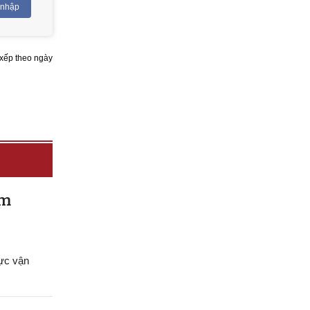
 nhập
xếp theo ngày
am
lực vận