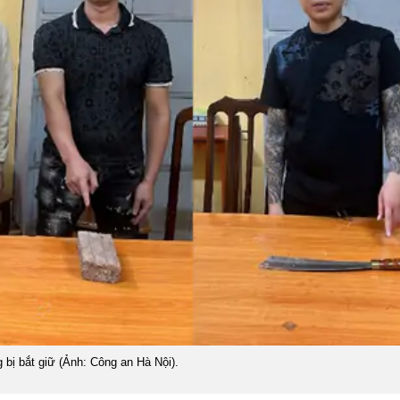
 bị bắt giữ (Ảnh: Công an Hà Nội).