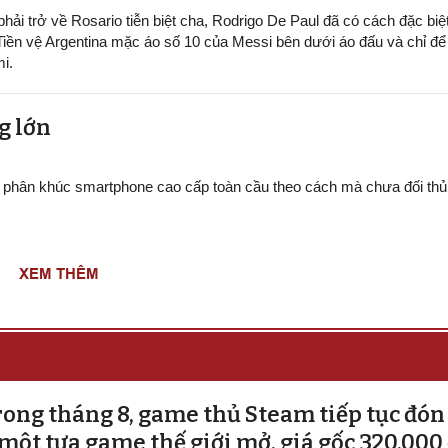
hải trở về Rosario tiễn biệt cha, Rodrigo De Paul đã có cách đặc biệt
Tiền vệ Argentina mặc áo số 10 của Messi bên dưới áo đấu và chỉ để
mi.
g lớn
ị phân khúc smartphone cao cấp toàn cầu theo cách mà chưa đối thủ
XEM THÊM
ong tháng 8, game thủ Steam tiếp tục đón 
một tựa game thế giới mở, giá gốc 320.000