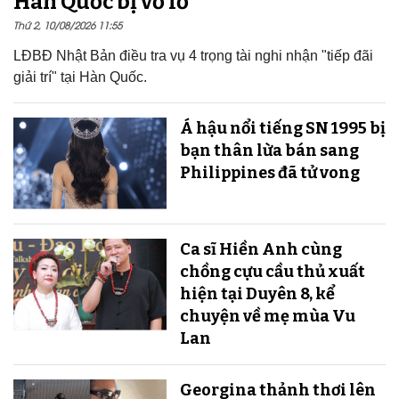
Hàn Quốc bị vỡ lở
Thứ 2, 10/08/2026 11:55
LĐBĐ Nhật Bản điều tra vụ 4 trọng tài nghi nhận "tiếp đãi
giải trí" tại Hàn Quốc.
Á hậu nổi tiếng SN 1995 bị
bạn thân lừa bán sang
Philippines đã tử vong
Ca sĩ Hiền Anh cùng
chồng cựu cầu thủ xuất
hiện tại Duyên 8, kể
chuyện về mẹ mùa Vu
Lan
Georgina thảnh thơi lên