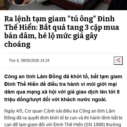
Ra lệnh tạm giam "tú ông" Đinh
Thế Hiển: Bắt quả tang 3 cặp mua
bán dâm, hé lộ mức giá gây
choáng
Thứ 6, 08/05/2026 14:24
Công an tỉnh Lâm Đồng đã khởi tố, bắt tạm giam
Đinh Thế Hiển để điều tra hành vi môi giới mại
dâm qua mạng xã hội với giá giao dịch lên tới 8
triệu đồng/lượt đối với khách nước ngoài.
Ngày 4/5, Cơ quan Cảnh sát điều tra Công an tỉnh Lâm
Đồng đã ra quyết định khởi tố bị can và thi hành lệnh bắt bị
can để tạm giam đối với Đinh Thế Hiển (SN 1988) thường