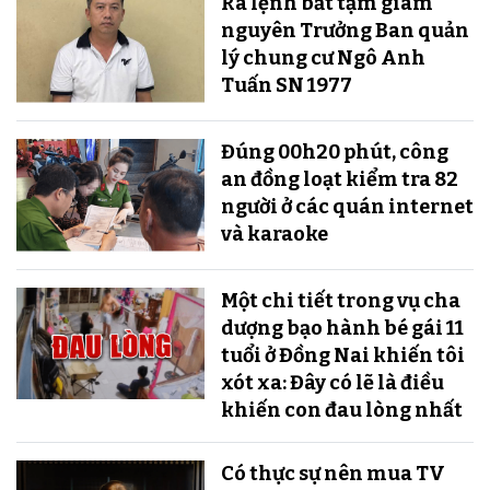
Ra lệnh bắt tạm giam
nguyên Trưởng Ban quản
lý chung cư Ngô Anh
Tuấn SN 1977
Đúng 00h20 phút, công
an đồng loạt kiểm tra 82
người ở các quán internet
và karaoke
Một chi tiết trong vụ cha
dượng bạo hành bé gái 11
tuổi ở Đồng Nai khiến tôi
xót xa: Đây có lẽ là điều
khiến con đau lòng nhất
Có thực sự nên mua TV