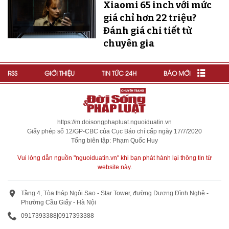
Xiaomi 65 inch với mức
giá chỉ hơn 22 triệu?
Đánh giá chi tiết từ
chuyên gia
RSS
GIỚI THIỆU
TIN TỨC 24H
BÁO MỚI
https://m.doisongphapluat.nguoiduatin.vn
Giấy phép số 12/GP-CBC của Cục Báo chí cấp ngày 17/7/2020
Tổng biên tập: Phạm Quốc Huy
Vui lòng dẫn nguồn "nguoiduatin.vn" khi bạn phát hành lại thông tin từ
website này.
Tầng 4, Tòa tháp Ngôi Sao - Star Tower, đường Dương Đình Nghệ -
Phường Cầu Giấy - Hà Nội
0917393388
|
0917393388