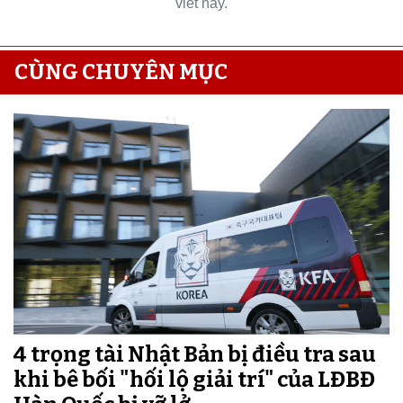
viết này.
CÙNG CHUYÊN MỤC
4 trọng tài Nhật Bản bị điều tra sau
khi bê bối "hối lộ giải trí" của LĐBĐ