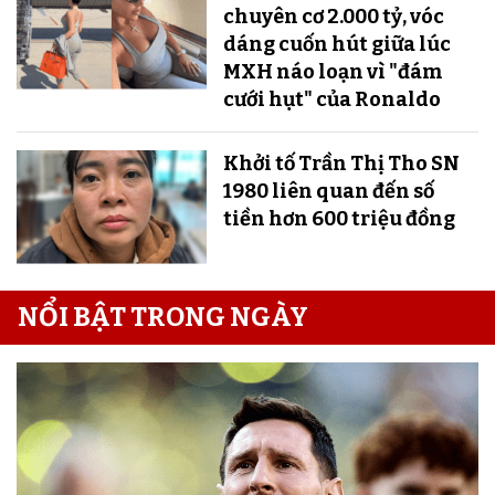
chuyên cơ 2.000 tỷ, vóc
dáng cuốn hút giữa lúc
MXH náo loạn vì "đám
cưới hụt" của Ronaldo
Khởi tố Trần Thị Tho SN
1980 liên quan đến số
tiền hơn 600 triệu đồng
NỔI BẬT TRONG NGÀY