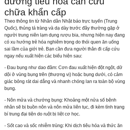
đường tiêu hóa cần cứu
chữa khẩn cấp
Theo thông tin từ Nhân dân Nhật báo trực tuyến (Trung
Quốc), thủng tá tràng và dạ dày trước đây thường gặp ở
người trung niên lạm dụng rượu bia, nhưng hiện nay đang
có xu hướng trẻ hóa nghiêm trọng do thói quen ăn uống
sai lầm của giới trẻ. Bạn cần đưa người thân đi cấp cứu
ngay nếu xuất hiện các biểu hiện sau:
- Đau bụng như dao đâm:
Cơn đau xuất hiện đột ngột, dữ
dội ở vùng bụng trên (thượng vị) hoặc bụng dưới, có cảm
giác bỏng rát dai dẳng và nhanh chóng lan ra toàn bộ vùng
bụng.
- Nôn mửa và chướng bụng:
Khoảng một nửa số bệnh
nhân sẽ bị buồn nôn và nôn mửa liên tục, đi kèm tình trạng
bí trung đại tiện do ruột bị liệt cơ học.
- Sốt cao và sốc nhiễm trùng:
Khi dịch tiêu hóa và thức ăn