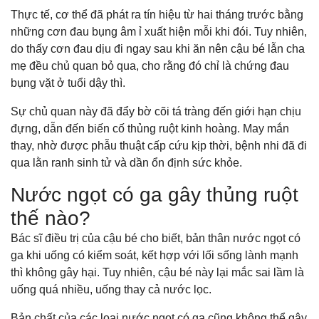
Thực tế, cơ thể đã phát ra tín hiệu từ hai tháng trước bằng
những cơn đau bụng âm ỉ xuất hiện mỗi khi đói. Tuy nhiên,
do thấy cơn đau dịu đi ngay sau khi ăn nên cậu bé lẫn cha
mẹ đều chủ quan bỏ qua, cho rằng đó chỉ là chứng đau
bụng vặt ở tuổi dậy thì.
Sự chủ quan này đã đẩy bờ cõi tá tràng đến giới hạn chịu
đựng, dẫn đến biến cố thủng ruột kinh hoàng. May mắn
thay, nhờ được phẫu thuật cấp cứu kịp thời, bệnh nhi đã đi
qua lằn ranh sinh tử và dần ổn định sức khỏe.
Nước ngọt có ga gây thủng ruột
thế nào?
Bác sĩ điều trị của cậu bé cho biết, bản thân nước ngọt có
ga khi uống có kiểm soát, kết hợp với lối sống lành mạnh
thì không gây hại. Tuy nhiên, cậu bé này lại mắc sai lầm là
uống quá nhiều, uống thay cả nước lọc.
Bản chất của các loại nước ngọt có ga cũng không thể gây