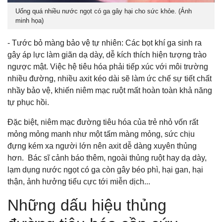
Uống quá nhiều nước ngọt có ga gây hại cho sức khỏe. (Ảnh
minh họa)
- Tước bỏ màng bảo vệ tự nhiên:
Các bọt khí ga sinh ra
gây áp lực làm giãn dạ dày, dễ kích thích hiện tượng trào
ngược mật. Việc hệ tiêu hóa phải tiếp xúc với môi trường
nhiều đường, nhiều axit kéo dài sẽ làm ức chế sự tiết chất
nhầy bảo vệ, khiến niêm mạc ruột mất hoàn toàn khả năng
tự phục hồi.
Đặc biệt, niêm mạc đường tiêu hóa của trẻ nhỏ vốn rất
mỏng mỏng manh như một tấm màng mỏng, sức chịu
đựng kém xa người lớn nên axit dễ dàng xuyên thủng
hơn. Bác sĩ cảnh báo thêm, ngoài thủng ruột hay dạ dày,
lạm dụng nước ngọt có ga còn gây béo phì, hại gan, hại
thận, ảnh hưởng tiểu cực tới miễn dịch...
Những dấu hiệu thủng