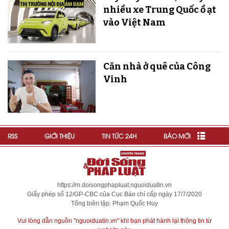
nhiều xe Trung Quốc ồ ạt
vào Việt Nam
Căn nhà ở quê của Công
Vinh
RSS
GIỚI THIỆU
TIN TỨC 24H
BÁO MỚI
https://m.doisongphapluat.nguoiduatin.vn
Giấy phép số 12/GP-CBC của Cục Báo chí cấp ngày 17/7/2020
Tổng biên tập: Phạm Quốc Huy
Vui lòng dẫn nguồn "nguoiduatin.vn" khi bạn phát hành lại thông tin từ