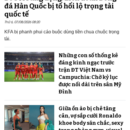
đá Hàn Quốc bị tố hối lộ trọng tài
quốc tế
Thứ 6, 07/08/2026 08:20
KFA bị phanh phui cáo buộc dùng tiền chua chuộc trọng
tài.
Những con số thống kê
đáng kinh ngạc trước
trận ĐT Việt Nam vs
Campuchia: Chờ kỷ lục
được nối dài trên sân Mỹ
Đình
Giữa ồn ào bị chê tăng
cân, vợ sắp cưới Ronaldo
khoe body săn chắc, sexy