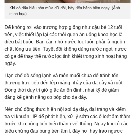
Khi có dấu hiệu nôn mửa dữ dội, hãy đến bệnh biện ngay. (Ảnh
minh họa)
Để không rơi vào trường hợp giống như cậu bé 12 tuổi
trên, việc thiết lập lại các thói quen ăn uống khoa học là
điều bắt buộc. Bạn cần nhớ nước lọc luôn phải là nguồn
chất lỏng ưu tiên. Tuyệt đối không dùng nước ngọt, nước
có ga để thay thế nước lọc tinh khiết trong sinh hoạt hàng
ngày.
Hạn chế đồ sống lạnh và món muối chua để tránh
tổn
thương trực tiếp đến lớp màng nhầy của dạ dày và ruột.
Đồng thời d
uy trì giờ giấc ăn ổn định, nhai kỹ để
giảm
đáng kể gánh nặng co bóp cho dạ dày.
Nên chủ động thực hiện nội soi dạ dày, đại tràng và kiểm
tra vi khuẩn HP để phát hiện, xử lý sớm các ổ loét âm thầm
trước khi chúng tiến triển thành vết thủng. Ngay khi có các
triệu chứng đau bụng trên âm ỉ, đầy hơi hay trào ngược