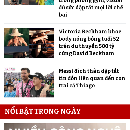
trong phòng gym, visual
đủ sức dập tắt mọi lời chê
bai
Victoria Beckham khoe
body nóng bỏng tuổi 52
trên du thuyền 500 tỷ
cùng David Beckham
Messi đích thân dập tắt
tin đồn liên quan đến con
trai cả Thiago
NỔI BẬT TRONG NGÀY