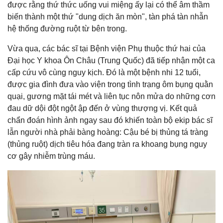
được rằng thứ thức uống vui miệng ấy lại có thể âm thầm
biến thành một thứ "dung dịch ăn mòn", tàn phá tàn nhẫn
hệ thống đường ruột từ bên trong.
Vừa qua, các bác sĩ tại Bệnh viện Phụ thuộc thứ hai của
Đại học Y khoa Ôn Châu (Trung Quốc) đã tiếp nhận một ca
cấp cứu vô cùng nguy kịch. Đó là một bệnh nhi 12 tuổi,
được gia đình đưa vào viện trong tình trạng ôm bụng quằn
quại, gương mặt tái mét và liên tục nôn mửa do những cơn
đau dữ dội đột ngột ập đến ở vùng thượng vị. Kết quả
chẩn đoán hình ảnh ngay sau đó khiến toàn bộ ekip bác sĩ
lẫn người nhà phải bàng hoàng: Cậu bé bị thủng tá tràng
(thủng ruột) dịch tiêu hóa đang tràn ra khoang bụng nguy
cơ gây nhiễm trùng máu.