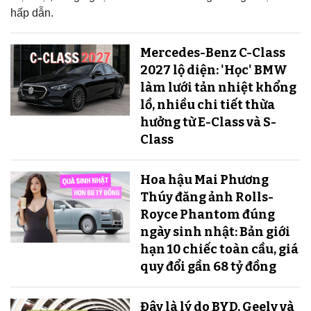
hấp dẫn.
Mercedes-Benz C-Class
2027 lộ diện: 'Học' BMW
làm lưới tản nhiệt khổng
lồ, nhiều chi tiết thừa
hưởng từ E-Class và S-
Class
Hoa hậu Mai Phương
Thúy đăng ảnh Rolls-
Royce Phantom đúng
ngày sinh nhật: Bản giới
hạn 10 chiếc toàn cầu, giá
quy đổi gần 68 tỷ đồng
Đây là lý do BYD, Geely và